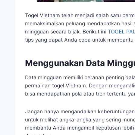
Togel Vietnam telah menjadi salah satu perm
memaksimalkan peluang mendapatkan hasil y
mingguan secara bijak. Berikut ini
TOGEL PA
tips yang dapat Anda coba untuk membantu me
Menggunakan Data Minggu
Data mingguan memiliki peranan penting dal
permainan togel Vietnam. Dengan menganal
bisa mendapatkan pola atau tren tertentu ya
Jangan hanya mengandalkan keberuntungan s
untuk melihat angka-angka yang sering muncu
membantu Anda mengambil keputusan lebih c