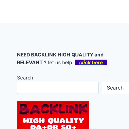
NEED BACKLINK HIGH QUALITY and
RELEVANT ?
let us help.
click here
Search
Search