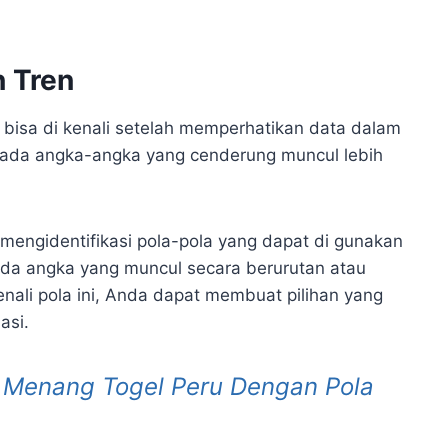
 Tren
g bisa di kenali setelah memperhatikan data dalam
, ada angka-angka yang cenderung muncul lebih
mengidentifikasi pola-pola yang dapat di gunakan
 ada angka yang muncul secara berurutan atau
nali pola ini, Anda dapat membuat pilihan yang
asi.
Menang Togel Peru Dengan Pola