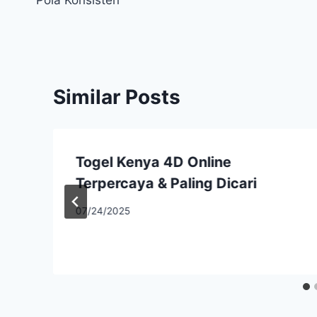
Pola Konsisten
Similar Posts
Togel Kenya 4D Online
Terpercaya & Paling Dicari
07/24/2025