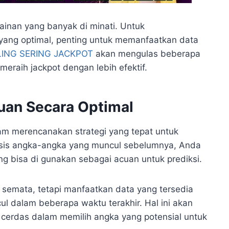
ainan yang banyak di minati. Untuk
ang optimal, penting untuk memanfaatkan data
LING SERING JACKPOT
akan mengulas beberapa
raih jackpot dengan lebih efektif.
an Secara Optimal
am merencanakan strategi yang tepat untuk
isis angka-angka yang muncul sebelumnya, Anda
ng bisa di gunakan sebagai acuan untuk prediksi.
emata, tetapi manfaatkan data yang tersedia
l dalam beberapa waktu terakhir. Hal ini akan
erdas dalam memilih angka yang potensial untuk