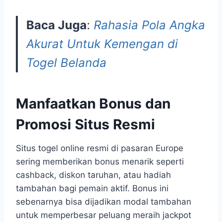
Baca Juga
:
Rahasia Pola Angka
Akurat Untuk Kemengan di
Togel Belanda
Manfaatkan Bonus dan
Promosi Situs Resmi
Situs togel online resmi di pasaran Europe
sering memberikan bonus menarik seperti
cashback, diskon taruhan, atau hadiah
tambahan bagi pemain aktif. Bonus ini
sebenarnya bisa dijadikan modal tambahan
untuk memperbesar peluang meraih jackpot