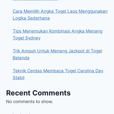
Cara Memilih Angka Togel Laos Menggunakan
Logika Sederhana
Tips Menemukan Kombinasi Angka Menang
Togel Sydney
Trik Ampuh Untuk Menang Jackpot di Togel
Belanda
Teknik Cerdas Membaca Togel Carolina Day
Stabil
Recent Comments
No comments to show.