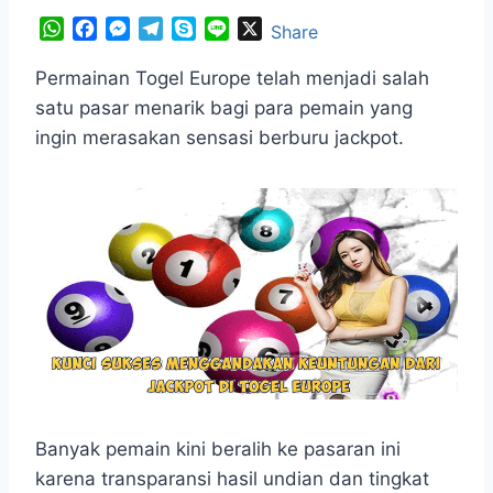
W
F
M
T
S
L
X
Share
h
a
e
e
k
i
a
c
s
l
y
n
Permainan Togel Europe telah menjadi salah
t
e
s
e
p
e
satu pasar menarik bagi para pemain yang
s
b
e
g
e
ingin merasakan sensasi berburu jackpot.
A
o
n
r
p
o
g
a
p
k
e
m
r
Banyak pemain kini beralih ke pasaran ini
karena transparansi hasil undian dan tingkat