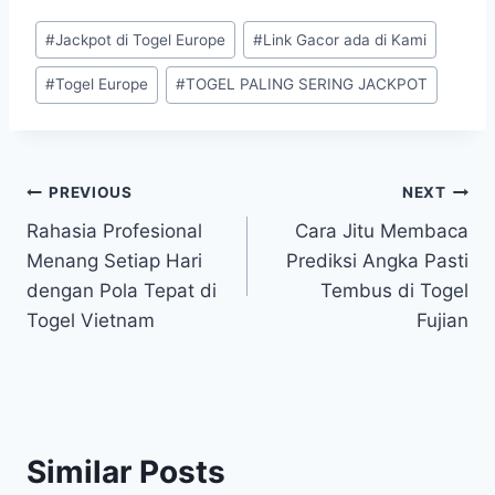
Post
#
Jackpot di Togel Europe
#
Link Gacor ada di Kami
Tags:
#
Togel Europe
#
TOGEL PALING SERING JACKPOT
Post
PREVIOUS
NEXT
Rahasia Profesional
Cara Jitu Membaca
navigation
Menang Setiap Hari
Prediksi Angka Pasti
dengan Pola Tepat di
Tembus di Togel
Togel Vietnam
Fujian
Similar Posts