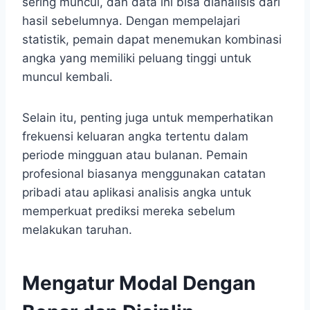
sering muncul, dan data ini bisa dianalisis dari
hasil sebelumnya. Dengan mempelajari
statistik, pemain dapat menemukan kombinasi
angka yang memiliki peluang tinggi untuk
muncul kembali.
Selain itu, penting juga untuk memperhatikan
frekuensi keluaran angka tertentu dalam
periode mingguan atau bulanan. Pemain
profesional biasanya menggunakan catatan
pribadi atau aplikasi analisis angka untuk
memperkuat prediksi mereka sebelum
melakukan taruhan.
Mengatur Modal Dengan