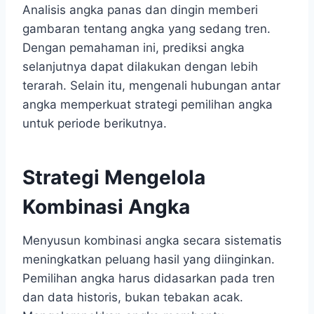
Analisis angka panas dan dingin memberi
gambaran tentang angka yang sedang tren.
Dengan pemahaman ini, prediksi angka
selanjutnya dapat dilakukan dengan lebih
terarah. Selain itu, mengenali hubungan antar
angka memperkuat strategi pemilihan angka
untuk periode berikutnya.
Strategi Mengelola
Kombinasi Angka
Menyusun kombinasi angka secara sistematis
meningkatkan peluang hasil yang diinginkan.
Pemilihan angka harus didasarkan pada tren
dan data historis, bukan tebakan acak.