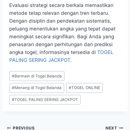
Evaluasi strategi secara berkala memastikan
metode tetap relevan dengan tren terbaru.
Dengan disiplin dan pendekatan sistematis,
peluang menentukan angka yang tepat dapat
meningkat secara signifikan. Bagi Anda yang
penasaran dengan perhitungan dan prediksi
angka togel, informasinya tersedia di
TOGEL
PALING SERING JACKPOT
.
Post
#
Bermain di Togel Belanda
Tags:
#
Menang di Togel Belanda
#
TOGEL ONLINE
#
TOGEL PALING SERING JACKPOT
Post
PREVIOUS
NEXT