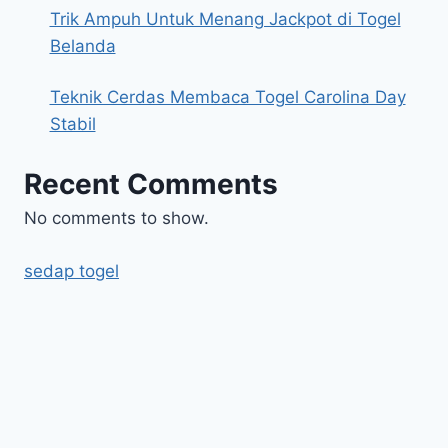
Trik Ampuh Untuk Menang Jackpot di Togel
Belanda
Teknik Cerdas Membaca Togel Carolina Day
Stabil
Recent Comments
No comments to show.
sedap togel