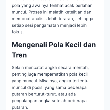
pola yang awalnya terlihat acak perlahan
muncul. Proses ini melatih ketelitian dan
membuat analisis lebih terarah, sehingga
setiap sesi pengamatan menjadi lebih
fokus.
Mengenali Pola Kecil dan
Tren
Selain mencatat angka secara mentah,
penting juga memperhatikan pola kecil
yang muncul. Misalnya, angka tertentu
muncul di posisi yang sama beberapa
putaran berturut-turut, atau ada
pengulangan angka setelah beberapa
putaran.