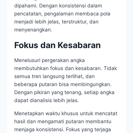
dipahami. Dengan konsistensi dalam
pencatatan, pengalaman membaca pola
menjadi lebih jelas, terstruktur, dan
menyenangkan.
Fokus dan Kesabaran
Menelusuri pergerakan angka
membutuhkan fokus dan kesabaran. Tidak
semua tren langsung terlihat, dan
beberapa putaran bisa membingungkan.
Dengan pikiran yang tenang, setiap angka
dapat dianalisis lebih jelas.
Menetapkan waktu khusus untuk mencatat
hasil dan mengamati putaran membantu
menjaga konsistensi. Fokus yang terjaga