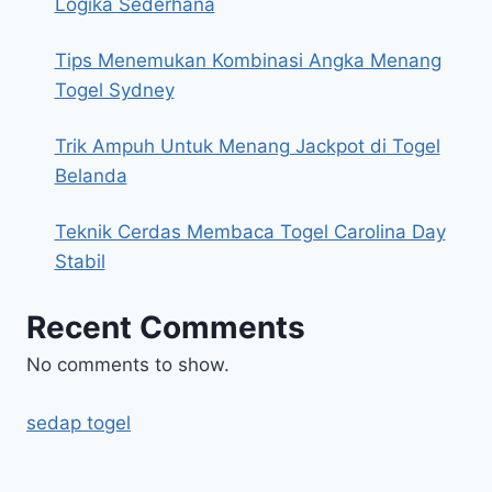
Logika Sederhana
Tips Menemukan Kombinasi Angka Menang
Togel Sydney
Trik Ampuh Untuk Menang Jackpot di Togel
Belanda
Teknik Cerdas Membaca Togel Carolina Day
Stabil
Recent Comments
No comments to show.
sedap togel