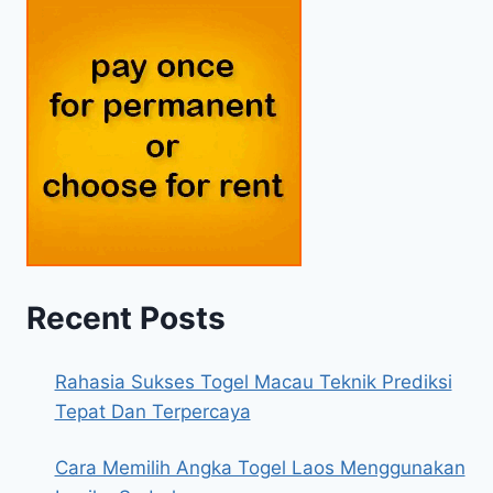
Recent Posts
Rahasia Sukses Togel Macau Teknik Prediksi
Tepat Dan Terpercaya
Cara Memilih Angka Togel Laos Menggunakan