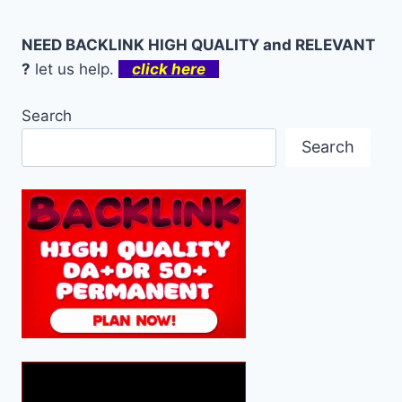
NEED BACKLINK HIGH QUALITY and RELEVANT
?
let us help.
click here
Search
Search