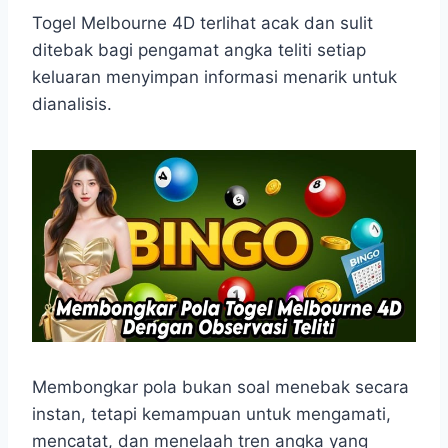
h
a
e
e
k
i
a
c
s
l
y
n
Togel Melbourne 4D terlihat acak dan sulit
t
e
s
e
p
e
ditebak bagi pengamat angka teliti setiap
s
b
e
g
e
keluaran menyimpan informasi menarik untuk
A
o
n
r
dianalisis.
p
o
g
a
p
k
e
m
r
Membongkar pola bukan soal menebak secara
instan, tetapi kemampuan untuk mengamati,
mencatat, dan menelaah tren angka yang