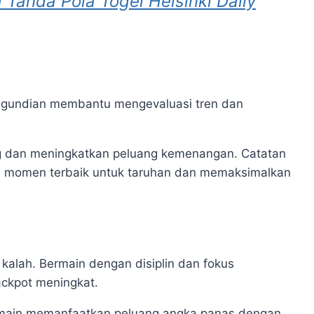
Tanda Pola Togel Helsinki Daily
ngundian membantu mengevaluasi tren dan
ng dan meningkatkan peluang kemenangan. Catatan
i momen terbaik untuk taruhan dan memaksimalkan
alah. Bermain dengan disiplin dan fokus
ackpot meningkat.
pemain memanfaatkan peluang angka panas dengan