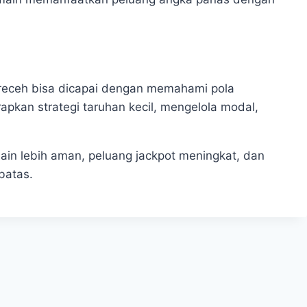
l receh bisa dicapai dengan memahami pola
apkan strategi taruhan kecil, mengelola modal,
main lebih aman, peluang jackpot meningkat, dan
batas.