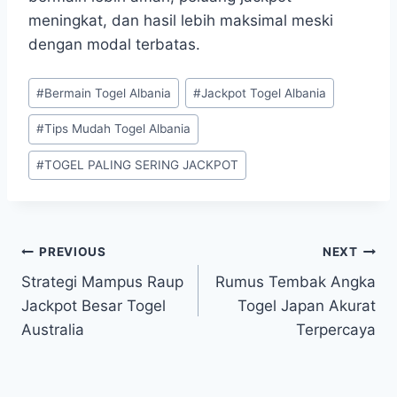
meningkat, dan hasil lebih maksimal meski
dengan modal terbatas.
Post
#
Bermain Togel Albania
#
Jackpot Togel Albania
Tags:
#
Tips Mudah Togel Albania
#
TOGEL PALING SERING JACKPOT
Post
PREVIOUS
NEXT
Strategi Mampus Raup
Rumus Tembak Angka
navigation
Jackpot Besar Togel
Togel Japan Akurat
Australia
Terpercaya