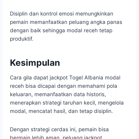
Disiplin dan kontrol emosi memungkinkan
pemain memanfaatkan peluang angka panas
dengan baik sehingga modal receh tetap
produktif.
Kesimpulan
Cara gila dapat jackpot Togel Albania modal
receh bisa dicapai dengan memahami pola
keluaran, memanfaatkan data historis,
menerapkan strategi taruhan kecil, mengelola
modal, mencatat hasil, dan tetap disiplin.
Dengan strategi cerdas ini, pemain bisa
bermain lebih aman, peluang jackpot