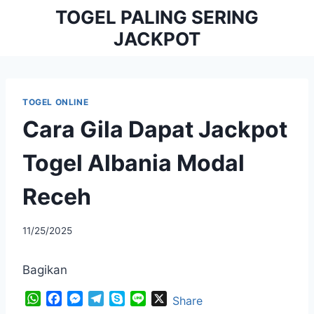
Skip
TOGEL PALING SERING
to
JACKPOT
content
TOGEL ONLINE
Cara Gila Dapat Jackpot
Togel Albania Modal
Receh
By
11/25/2025
adminsj856
Bagikan
W
F
M
T
S
L
X
Share