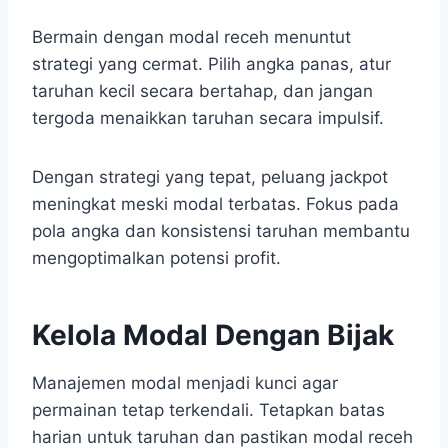
Bermain dengan modal receh menuntut
strategi yang cermat. Pilih angka panas, atur
taruhan kecil secara bertahap, dan jangan
tergoda menaikkan taruhan secara impulsif.
Dengan strategi yang tepat, peluang jackpot
meningkat meski modal terbatas. Fokus pada
pola angka dan konsistensi taruhan membantu
mengoptimalkan potensi profit.
Kelola Modal Dengan Bijak
Manajemen modal menjadi kunci agar
permainan tetap terkendali. Tetapkan batas
harian untuk taruhan dan pastikan modal receh