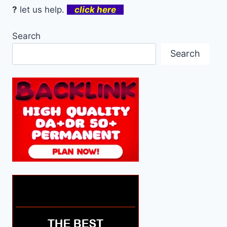
?
let us help.
click here
Search
Search