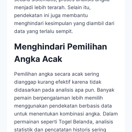
menjadi lebih terarah. Selain itu,
pendekatan ini juga membantu
menghindari kesimpulan yang diambil dari
data yang terlalu sempit.
Menghindari Pemilihan
Angka Acak
Pemilihan angka secara acak sering
dianggap kurang efektif karena tidak
didasarkan pada analisis apa pun. Banyak
pemain berpengalaman lebih memilih
menggunakan pendekatan berbasis data
untuk menentukan kombinasi angka. Dalam
permainan seperti Togel Belanda, analisis
statistik dan pencatatan historis sering