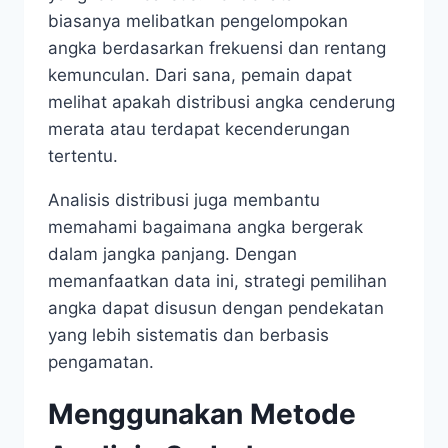
biasanya melibatkan pengelompokan
angka berdasarkan frekuensi dan rentang
kemunculan. Dari sana, pemain dapat
melihat apakah distribusi angka cenderung
merata atau terdapat kecenderungan
tertentu.
Analisis distribusi juga membantu
memahami bagaimana angka bergerak
dalam jangka panjang. Dengan
memanfaatkan data ini, strategi pemilihan
angka dapat disusun dengan pendekatan
yang lebih sistematis dan berbasis
pengamatan.
Menggunakan Metode