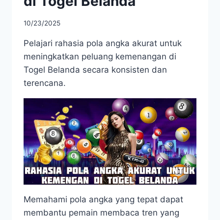
di Togel Belanda
10/23/2025
Pelajari rahasia pola angka akurat untuk
meningkatkan peluang kemenangan di
Togel Belanda secara konsisten dan
terencana.
Memahami pola angka yang tepat dapat
membantu pemain membaca tren yang