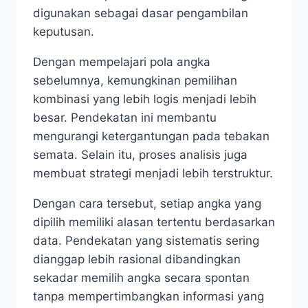
digunakan sebagai dasar pengambilan
keputusan.
Dengan mempelajari pola angka
sebelumnya, kemungkinan pemilihan
kombinasi yang lebih logis menjadi lebih
besar. Pendekatan ini membantu
mengurangi ketergantungan pada tebakan
semata. Selain itu, proses analisis juga
membuat strategi menjadi lebih terstruktur.
Dengan cara tersebut, setiap angka yang
dipilih memiliki alasan tertentu berdasarkan
data. Pendekatan yang sistematis sering
dianggap lebih rasional dibandingkan
sekadar memilih angka secara spontan
tanpa mempertimbangkan informasi yang