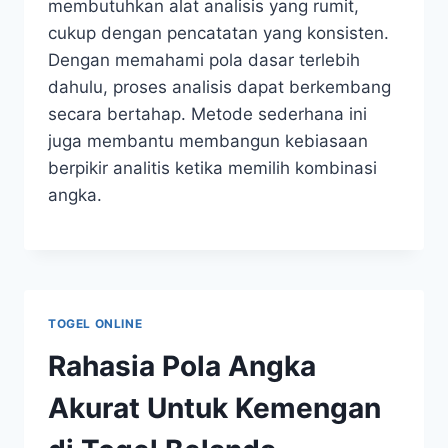
membutuhkan alat analisis yang rumit,
cukup dengan pencatatan yang konsisten.
Dengan memahami pola dasar terlebih
dahulu, proses analisis dapat berkembang
secara bertahap. Metode sederhana ini
juga membantu membangun kebiasaan
berpikir analitis ketika memilih kombinasi
angka.
TOGEL ONLINE
Rahasia Pola Angka
Akurat Untuk Kemengan