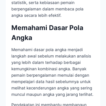
statistik, serta kebiasaan pemain
berpengalaman dalam membaca pola
angka secara lebih efektif.
Memahami Dasar Pola
Angka
Memahami dasar pola angka menjadi
langkah awal sebelum melakukan analisis
yang lebih dalam terhadap berbagai
kemungkinan kombinasi angka. Banyak
pemain berpengalaman memulai dengan
mempelajari data hasil sebelumnya untuk
melihat kecenderungan angka yang sering
muncul maupun angka yang jarang terlihat.
Pendekatan ini membantu membangun