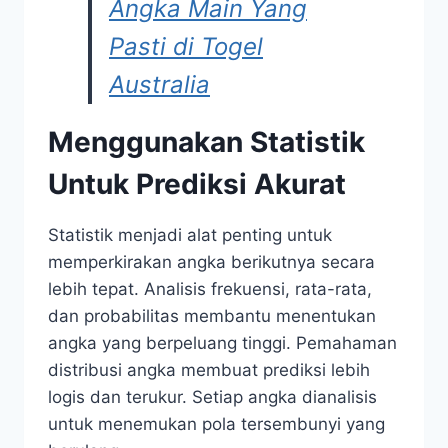
Angka Main Yang
Pasti di Togel
Australia
Menggunakan Statistik
Untuk Prediksi Akurat
Statistik menjadi alat penting untuk
memperkirakan angka berikutnya secara
lebih tepat. Analisis frekuensi, rata-rata,
dan probabilitas membantu menentukan
angka yang berpeluang tinggi. Pemahaman
distribusi angka membuat prediksi lebih
logis dan terukur. Setiap angka dianalisis
untuk menemukan pola tersembunyi yang