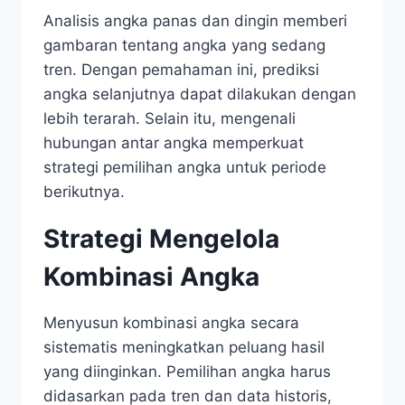
Analisis angka panas dan dingin memberi
gambaran tentang angka yang sedang
tren. Dengan pemahaman ini, prediksi
angka selanjutnya dapat dilakukan dengan
lebih terarah. Selain itu, mengenali
hubungan antar angka memperkuat
strategi pemilihan angka untuk periode
berikutnya.
Strategi Mengelola
Kombinasi Angka
Menyusun kombinasi angka secara
sistematis meningkatkan peluang hasil
yang diinginkan. Pemilihan angka harus
didasarkan pada tren dan data historis,