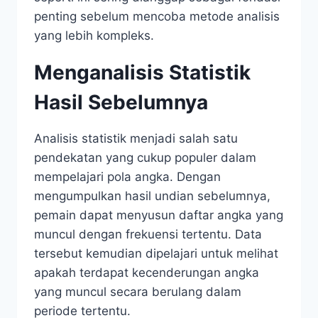
penting sebelum mencoba metode analisis
yang lebih kompleks.
Menganalisis Statistik
Hasil Sebelumnya
Analisis statistik menjadi salah satu
pendekatan yang cukup populer dalam
mempelajari pola angka. Dengan
mengumpulkan hasil undian sebelumnya,
pemain dapat menyusun daftar angka yang
muncul dengan frekuensi tertentu. Data
tersebut kemudian dipelajari untuk melihat
apakah terdapat kecenderungan angka
yang muncul secara berulang dalam
periode tertentu.