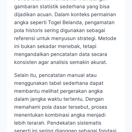
gambaran statistik sederhana yang bisa
dijadikan acuan. Dalam konteks permainan
angka seperti Togel Belanda, pengamatan
pola historis sering digunakan sebagai
referensi untuk menyusun strategi. Metode
ini bukan sekadar menebak, tetapi
mengandalkan pencatatan data secara
konsisten agar analisis semakin akurat.
Selain itu, pencatatan manual atau
menggunakan tabel sederhana dapat
membantu melihat pergerakan angka
dalam jangka waktu tertentu. Dengan
memahami pola dasar tersebut, proses
menentukan kombinasi angka menjadi
lebih terarah. Pendekatan sistematis
seperti ini sering dianggap sebagai fondasi