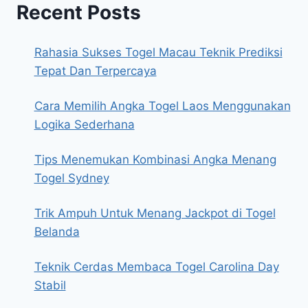
Recent Posts
Rahasia Sukses Togel Macau Teknik Prediksi
Tepat Dan Terpercaya
Cara Memilih Angka Togel Laos Menggunakan
Logika Sederhana
Tips Menemukan Kombinasi Angka Menang
Togel Sydney
Trik Ampuh Untuk Menang Jackpot di Togel
Belanda
Teknik Cerdas Membaca Togel Carolina Day
Stabil