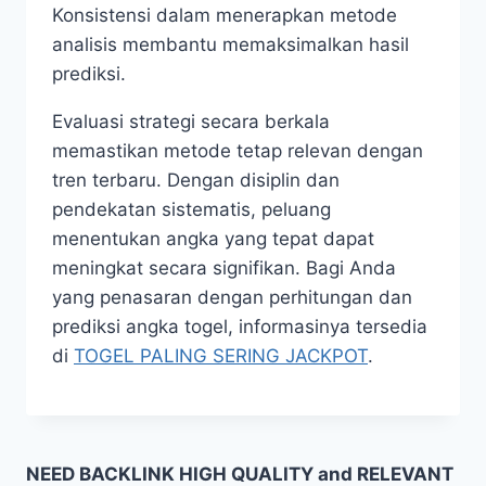
Konsistensi dalam menerapkan metode
analisis membantu memaksimalkan hasil
prediksi.
Evaluasi strategi secara berkala
memastikan metode tetap relevan dengan
tren terbaru. Dengan disiplin dan
pendekatan sistematis, peluang
menentukan angka yang tepat dapat
meningkat secara signifikan. Bagi Anda
yang penasaran dengan perhitungan dan
prediksi angka togel, informasinya tersedia
di
TOGEL PALING SERING JACKPOT
.
NEED BACKLINK HIGH QUALITY and RELEVANT