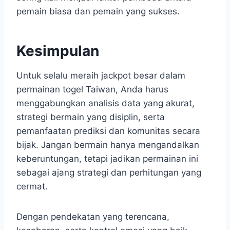
pemain biasa dan pemain yang sukses.
Kesimpulan
Untuk selalu meraih jackpot besar dalam
permainan togel Taiwan, Anda harus
menggabungkan analisis data yang akurat,
strategi bermain yang disiplin, serta
pemanfaatan prediksi dan komunitas secara
bijak. Jangan bermain hanya mengandalkan
keberuntungan, tetapi jadikan permainan ini
sebagai ajang strategi dan perhitungan yang
cermat.
Dengan pendekatan yang terencana,