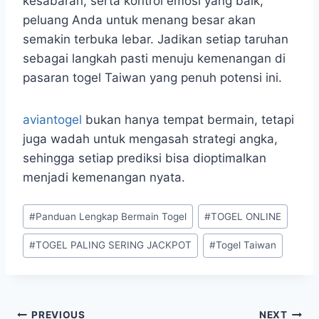
kesabaran, serta kontrol emosi yang baik,
peluang Anda untuk menang besar akan
semakin terbuka lebar. Jadikan setiap taruhan
sebagai langkah pasti menuju kemenangan di
pasaran togel Taiwan yang penuh potensi ini.
aviantogel
bukan hanya tempat bermain, tetapi
juga wadah untuk mengasah strategi angka,
sehingga setiap prediksi bisa dioptimalkan
menjadi kemenangan nyata.
Post
#
Panduan Lengkap Bermain Togel
#
TOGEL ONLINE
Tags:
#
TOGEL PALING SERING JACKPOT
#
Togel Taiwan
PREVIOUS
NEXT