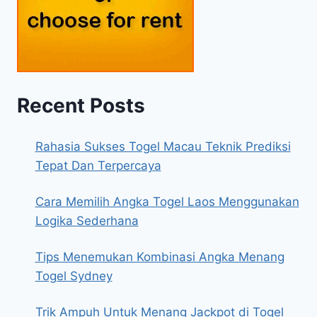
Recent Posts
Rahasia Sukses Togel Macau Teknik Prediksi
Tepat Dan Terpercaya
Cara Memilih Angka Togel Laos Menggunakan
Logika Sederhana
Tips Menemukan Kombinasi Angka Menang
Togel Sydney
Trik Ampuh Untuk Menang Jackpot di Togel