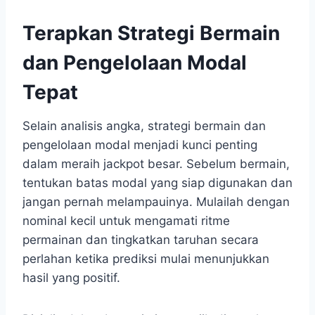
Terapkan Strategi Bermain
dan Pengelolaan Modal
Tepat
Selain analisis angka, strategi bermain dan
pengelolaan modal menjadi kunci penting
dalam meraih jackpot besar. Sebelum bermain,
tentukan batas modal yang siap digunakan dan
jangan pernah melampauinya. Mulailah dengan
nominal kecil untuk mengamati ritme
permainan dan tingkatkan taruhan secara
perlahan ketika prediksi mulai menunjukkan
hasil yang positif.