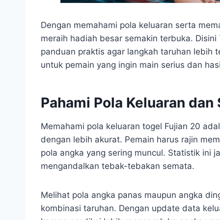
Dengan memahami pola keluaran serta memak
meraih hadiah besar semakin terbuka. Disini
panduan praktis agar langkah taruhan lebih t
untuk pemain yang ingin main serius dan has
Pahami Pola Keluaran dan S
Memahami pola keluaran togel Fujian 20 ada
dengan lebih akurat. Pemain harus rajin me
pola angka yang sering muncul. Statistik ini
mengandalkan tebak-tebakan semata.
Melihat pola angka panas maupun angka din
kombinasi taruhan. Dengan update data kelu