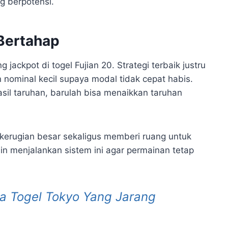
g berpotensi.
Bertahap
ackpot di togel Fujian 20. Strategi terbaik justru
nominal kecil supaya modal tidak cepat habis.
sil taruhan, barulah bisa menaikkan taruhan
kerugian besar sekaligus memberi ruang untuk
plin menjalankan sistem ini agar permainan tetap
ka Togel Tokyo Yang Jarang