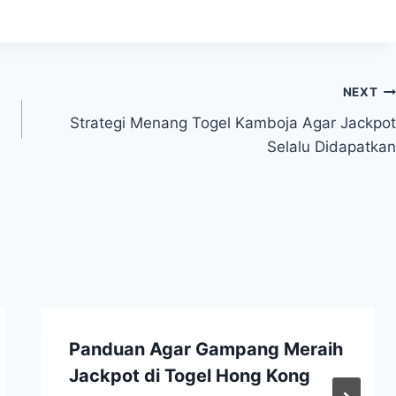
NEXT
Strategi Menang Togel Kamboja Agar Jackpot
Selalu Didapatkan
Panduan Agar Gampang Meraih
Jackpot di Togel Hong Kong