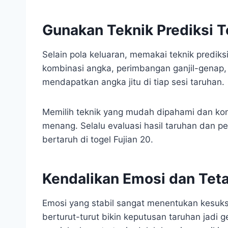
Gunakan Teknik Prediksi Te
Selain pola keluaran, memakai teknik prediks
kombinasi angka, perimbangan ganjil-genap
mendapatkan angka jitu di tiap sesi taruhan.
Memilih teknik yang mudah dipahami dan ko
menang. Selalu evaluasi hasil taruhan dan pe
bertaruh di togel Fujian 20.
Kendalikan Emosi dan Tet
Emosi yang stabil sangat menentukan kesuks
berturut-turut bikin keputusan taruhan jadi 