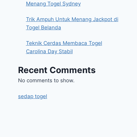
Menang Togel Sydney
Trik Ampuh Untuk Menang Jackpot di
Togel Belanda
Teknik Cerdas Membaca Togel
Carolina Day Stabil
Recent Comments
No comments to show.
sedap togel