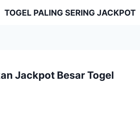
TOGEL PALING SERING JACKPOT
an Jackpot Besar Togel