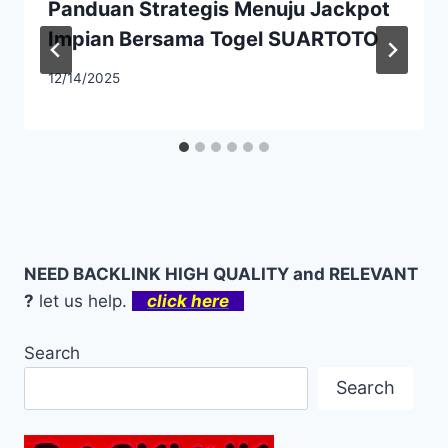
Panduan Strategis Menuju Jackpot
Impian Bersama Togel SUARTOTO
12/14/2025
NEED BACKLINK HIGH QUALITY and RELEVANT
?
let us help.
click here
Search
Search