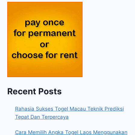
Recent Posts
Rahasia Sukses Togel Macau Teknik Prediksi
Tepat Dan Terpercaya
Cara Memilih Angka Togel Laos Menggunakan