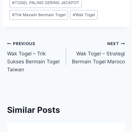
#
TOGEL PALING SERING JACKPOT
#
Trik Maxwin Bermain Togel
#
Wak Togel
Post
PREVIOUS
NEXT
Wak Togel – Trik
Wak Togel – Strategi
navigation
Sukses Bermain Togel
Bermain Togel Maroco
Taiwan
Similar Posts