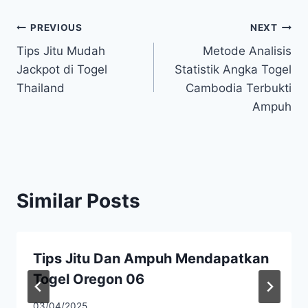
Post
PREVIOUS
NEXT
Tips Jitu Mudah
Metode Analisis
navigation
Jackpot di Togel
Statistik Angka Togel
Thailand
Cambodia Terbukti
Ampuh
Similar Posts
Tips Jitu Dan Ampuh Mendapatkan
Togel Oregon 06
03/04/2025