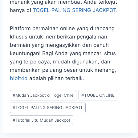
menarik yang akan membuat Anda terkejut
hanya di
TOGEL PALING SERING JACKPOT
.
Platform permainan online yang dirancang
khusus untuk memberikan pengalaman
bermain yang mengasyikkan dan penuh
keuntungan! Bagi Anda yang mencari situs
yang terpercaya, mudah digunakan, dan
memberikan peluang besar untuk menang,
bibit4d
adalah pilihan terbaik.
Post
#
Mudah Jackpot di Togel Chile
#
TOGEL ONLINE
Tags:
#
TOGEL PALING SERING JACKPOT
#
Tutorial Jitu Mudah Jackpot