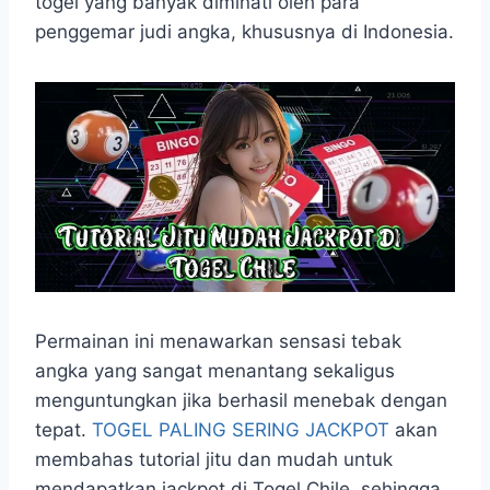
togel yang banyak diminati oleh para
s
b
e
g
e
penggemar judi angka, khususnya di Indonesia.
A
o
n
r
p
o
g
a
p
k
e
m
r
Permainan ini menawarkan sensasi tebak
angka yang sangat menantang sekaligus
menguntungkan jika berhasil menebak dengan
tepat.
TOGEL PALING SERING JACKPOT
akan
membahas tutorial jitu dan mudah untuk
mendapatkan jackpot di Togel Chile, sehingga