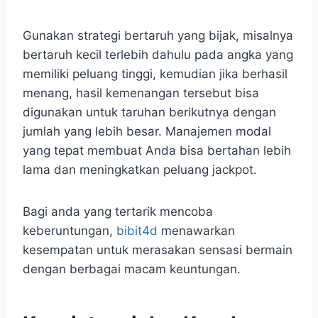
Gunakan strategi bertaruh yang bijak, misalnya
bertaruh kecil terlebih dahulu pada angka yang
memiliki peluang tinggi, kemudian jika berhasil
menang, hasil kemenangan tersebut bisa
digunakan untuk taruhan berikutnya dengan
jumlah yang lebih besar. Manajemen modal
yang tepat membuat Anda bisa bertahan lebih
lama dan meningkatkan peluang jackpot.
Bagi anda yang tertarik mencoba
keberuntungan,
bibit4d
menawarkan
kesempatan untuk merasakan sensasi bermain
dengan berbagai macam keuntungan.