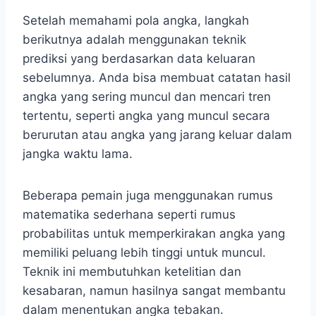
Setelah memahami pola angka, langkah
berikutnya adalah menggunakan teknik
prediksi yang berdasarkan data keluaran
sebelumnya. Anda bisa membuat catatan hasil
angka yang sering muncul dan mencari tren
tertentu, seperti angka yang muncul secara
berurutan atau angka yang jarang keluar dalam
jangka waktu lama.
Beberapa pemain juga menggunakan rumus
matematika sederhana seperti rumus
probabilitas untuk memperkirakan angka yang
memiliki peluang lebih tinggi untuk muncul.
Teknik ini membutuhkan ketelitian dan
kesabaran, namun hasilnya sangat membantu
dalam menentukan angka tebakan.