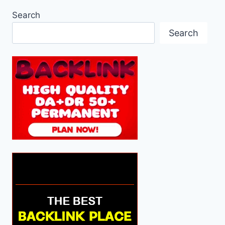
Search
Search