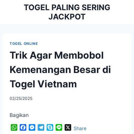
Skip
TOGEL PALING SERING
to
JACKPOT
content
TOGEL ONLINE
Trik Agar Membobol
Kemenangan Besar di
Togel Vietnam
By
02/25/2025
adminsj856
Bagikan
W
F
M
T
S
L
X
Share