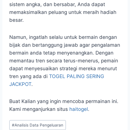
sistem angka, dan bersabar, Anda dapat
memaksimalkan peluang untuk meraih hadiah
besar.
Namun, ingatlah selalu untuk bermain dengan
bijak dan bertanggung jawab agar pengalaman
bermain anda tetap menyenangkan. Dengan
memantau tren secara terus-menerus, pemain
dapat menyesuaikan strategi mereka menurut
tren yang ada di
TOGEL PALING SERING
JACKPOT
.
Buat Kalian yang ingin mencoba permainan ini.
Kami menganjurkan situs
haitogel
.
Post
#
Analisis Data Pengeluaran
Tags: