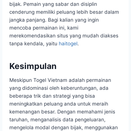
bijak. Pemain yang sabar dan disiplin
cenderung memiliki peluang lebih besar dalam
jangka panjang. Bagi kalian yang ingin
mencoba permainan ini, kami
merekomendasikan situs yang mudah diakses
tanpa kendala, yaitu
haitogel
.
Kesimpulan
Meskipun Togel Vietnam adalah permainan
yang didominasi oleh keberuntungan, ada
beberapa trik dan strategi yang bisa
meningkatkan peluang anda untuk meraih
kemenangan besar. Dengan memahami jenis
taruhan, menganalisis data pengeluaran,
mengelola modal dengan bijak, menggunakan