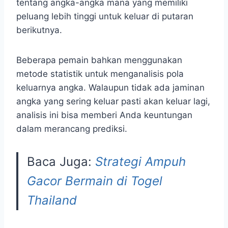
tentang angka-angka mana yang memiliki
peluang lebih tinggi untuk keluar di putaran
berikutnya.
Beberapa pemain bahkan menggunakan
metode statistik untuk menganalisis pola
keluarnya angka. Walaupun tidak ada jaminan
angka yang sering keluar pasti akan keluar lagi,
analisis ini bisa memberi Anda keuntungan
dalam merancang prediksi.
Baca Juga:
Strategi Ampuh
Gacor Bermain di Togel
Thailand