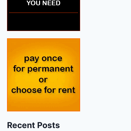
Recent Posts