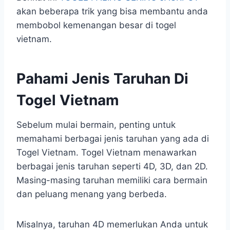
akan beberapa trik yang bisa membantu anda
membobol kemenangan besar di togel
vietnam.
Pahami Jenis Taruhan Di
Togel Vietnam
Sebelum mulai bermain, penting untuk
memahami berbagai jenis taruhan yang ada di
Togel Vietnam. Togel Vietnam menawarkan
berbagai jenis taruhan seperti 4D, 3D, dan 2D.
Masing-masing taruhan memiliki cara bermain
dan peluang menang yang berbeda.
Misalnya, taruhan 4D memerlukan Anda untuk