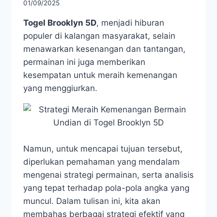
01/09/2025
Togel Brooklyn 5D
, menjadi hiburan
populer di kalangan masyarakat, selain
menawarkan kesenangan dan tantangan,
permainan ini juga memberikan
kesempatan untuk meraih kemenangan
yang menggiurkan.
Namun, untuk mencapai tujuan tersebut,
diperlukan pemahaman yang mendalam
mengenai strategi permainan, serta analisis
yang tepat terhadap pola-pola angka yang
muncul. Dalam tulisan ini, kita akan
membahas berbagai strategi efektif yang