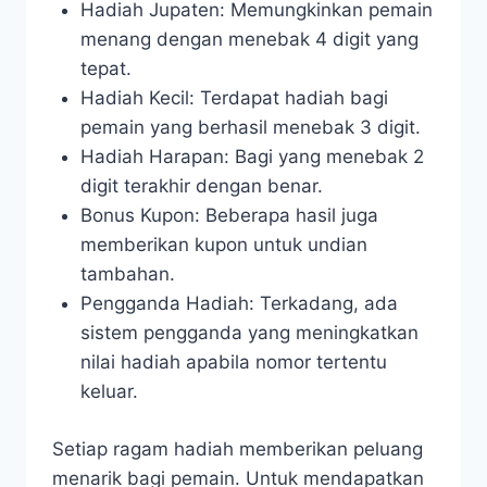
Hadiah Jupaten: Memungkinkan pemain
menang dengan menebak 4 digit yang
tepat.
Hadiah Kecil: Terdapat hadiah bagi
pemain yang berhasil menebak 3 digit.
Hadiah Harapan: Bagi yang menebak 2
digit terakhir dengan benar.
Bonus Kupon: Beberapa hasil juga
memberikan kupon untuk undian
tambahan.
Pengganda Hadiah: Terkadang, ada
sistem pengganda yang meningkatkan
nilai hadiah apabila nomor tertentu
keluar.
Setiap ragam hadiah memberikan peluang
menarik bagi pemain. Untuk mendapatkan