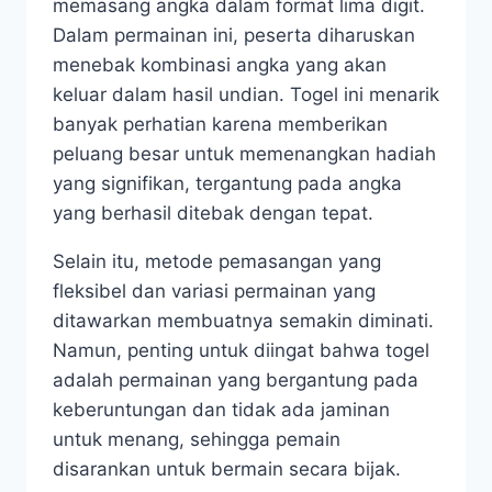
memasang angka dalam format lima digit.
Dalam permainan ini, peserta diharuskan
menebak kombinasi angka yang akan
keluar dalam hasil undian. Togel ini menarik
banyak perhatian karena memberikan
peluang besar untuk memenangkan hadiah
yang signifikan, tergantung pada angka
yang berhasil ditebak dengan tepat.
Selain itu, metode pemasangan yang
fleksibel dan variasi permainan yang
ditawarkan membuatnya semakin diminati.
Namun, penting untuk diingat bahwa togel
adalah permainan yang bergantung pada
keberuntungan dan tidak ada jaminan
untuk menang, sehingga pemain
disarankan untuk bermain secara bijak.