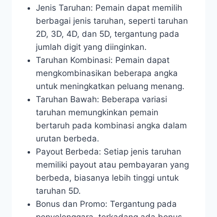
Jenis Taruhan: Pemain dapat memilih
berbagai jenis taruhan, seperti taruhan
2D, 3D, 4D, dan 5D, tergantung pada
jumlah digit yang diinginkan.
Taruhan Kombinasi: Pemain dapat
mengkombinasikan beberapa angka
untuk meningkatkan peluang menang.
Taruhan Bawah: Beberapa variasi
taruhan memungkinkan pemain
bertaruh pada kombinasi angka dalam
urutan berbeda.
Payout Berbeda: Setiap jenis taruhan
memiliki payout atau pembayaran yang
berbeda, biasanya lebih tinggi untuk
taruhan 5D.
Bonus dan Promo: Tergantung pada
penyelenggara, terkadang ada bonus