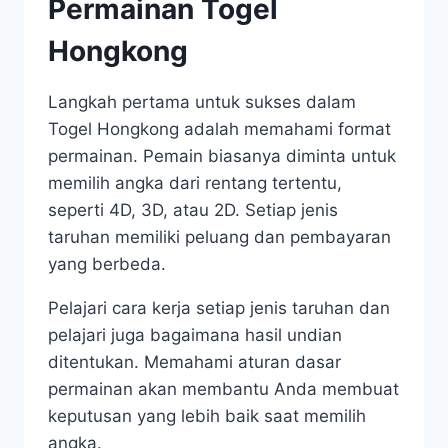
Permainan Togel
Hongkong
Langkah pertama untuk sukses dalam
Togel Hongkong adalah memahami format
permainan. Pemain biasanya diminta untuk
memilih angka dari rentang tertentu,
seperti 4D, 3D, atau 2D. Setiap jenis
taruhan memiliki peluang dan pembayaran
yang berbeda.
Pelajari cara kerja setiap jenis taruhan dan
pelajari juga bagaimana hasil undian
ditentukan. Memahami aturan dasar
permainan akan membantu Anda membuat
keputusan yang lebih baik saat memilih
angka.