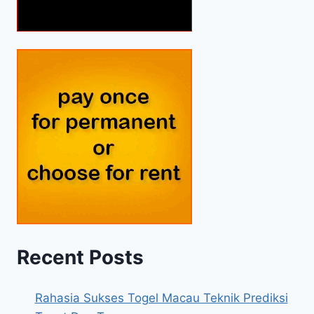
Recent Posts
Rahasia Sukses Togel Macau Teknik Prediksi