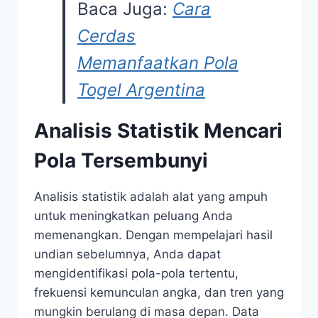
Baca Juga:
Cara
Cerdas
Memanfaatkan Pola
Togel Argentina
Analisis Statistik Mencari
Pola Tersembunyi
Analisis statistik adalah alat yang ampuh
untuk meningkatkan peluang Anda
memenangkan. Dengan mempelajari hasil
undian sebelumnya, Anda dapat
mengidentifikasi pola-pola tertentu,
frekuensi kemunculan angka, dan tren yang
mungkin berulang di masa depan. Data