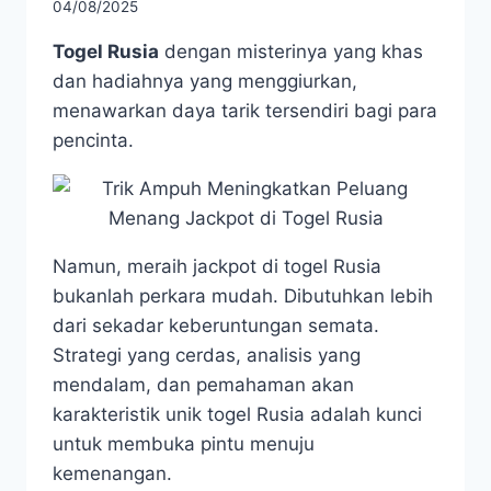
04/08/2025
Togel Rusia
dengan misterinya yang khas
dan hadiahnya yang menggiurkan,
menawarkan daya tarik tersendiri bagi para
pencinta.
Namun, meraih jackpot di togel Rusia
bukanlah perkara mudah. Dibutuhkan lebih
dari sekadar keberuntungan semata.
Strategi yang cerdas, analisis yang
mendalam, dan pemahaman akan
karakteristik unik togel Rusia adalah kunci
untuk membuka pintu menuju
kemenangan.