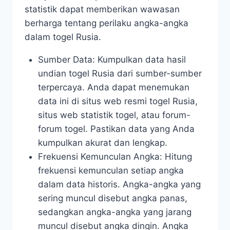
statistik dapat memberikan wawasan
berharga tentang perilaku angka-angka
dalam togel Rusia.
Sumber Data: Kumpulkan data hasil
undian togel Rusia dari sumber-sumber
terpercaya. Anda dapat menemukan
data ini di situs web resmi togel Rusia,
situs web statistik togel, atau forum-
forum togel. Pastikan data yang Anda
kumpulkan akurat dan lengkap.
Frekuensi Kemunculan Angka: Hitung
frekuensi kemunculan setiap angka
dalam data historis. Angka-angka yang
sering muncul disebut angka panas,
sedangkan angka-angka yang jarang
muncul disebut angka dingin. Angka