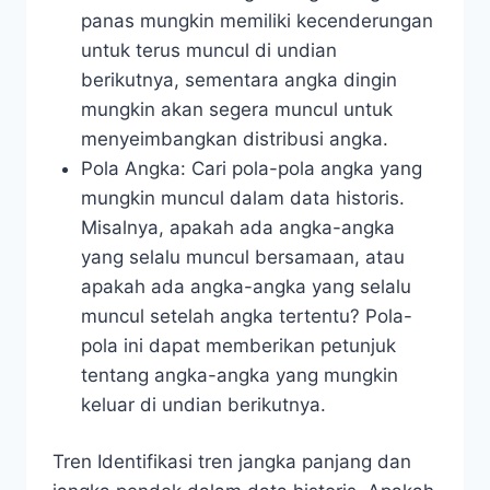
panas mungkin memiliki kecenderungan
untuk terus muncul di undian
berikutnya, sementara angka dingin
mungkin akan segera muncul untuk
menyeimbangkan distribusi angka.
Pola Angka: Cari pola-pola angka yang
mungkin muncul dalam data historis.
Misalnya, apakah ada angka-angka
yang selalu muncul bersamaan, atau
apakah ada angka-angka yang selalu
muncul setelah angka tertentu? Pola-
pola ini dapat memberikan petunjuk
tentang angka-angka yang mungkin
keluar di undian berikutnya.
Tren Identifikasi tren jangka panjang dan