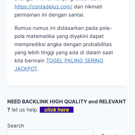
https://contadeluz.com/
dan nikmati
permainan ini dengan santai.
Rumus-rumus ini didasarkan pada pola-
pola matematika yang diyakini dapat
memprediksi angka dengan probabilitas
yang lebih tinggi yang ada di dalam saat
kita bermain
TOGEL PALING SERING
JACKPOT
.
NEED BACKLINK HIGH QUALITY and RELEVANT
?
let us help.
click here
Search