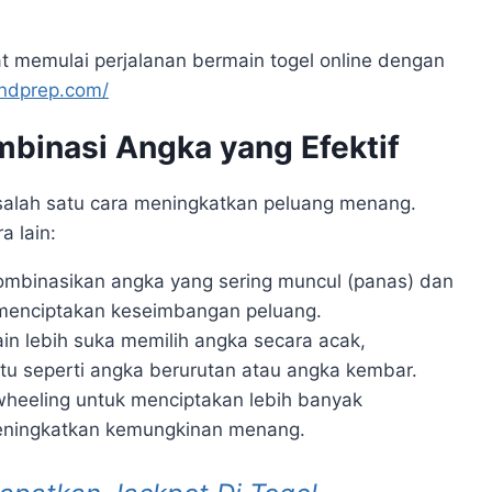
at memulai perjalanan bermain togel online dengan
andprep.com/
binasi Angka yang Efektif
salah satu cara meningkatkan peluang menang.
 lain:
mbinasikan angka yang sering muncul (panas) dan
 menciptakan keseimbangan peluang.
in lebih suka memilih angka secara acak,
ntu seperti angka berurutan atau angka kembar.
heeling untuk menciptakan lebih banyak
meningkatkan kemungkinan menang.