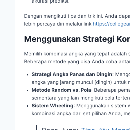
akurasi prediksi.
Dengan mengikuti tips dan trik ini. Anda dap
lebih percaya diri melalui link
https://college
Menggunakan Strategi Kom
Memilih kombinasi angka yang tepat adalah 
Beberapa metode yang bisa Anda coba antara
Strategi Angka Panas dan Dingin
: Mengo
angka yang jarang muncul (dingin) untuk
Metode Random vs. Pola
: Beberapa pema
sementara yang lain mengikuti pola terte
Sistem Wheeling
: Menggunakan sistem w
kombinasi angka dari set pilihan Anda, 