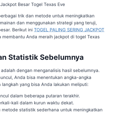
rbagai trik dan metode untuk meningkatkan
ainan dan menggunakan strategi yang teruji,
sar. Berikut ini
TOGEL PALING SERING JACKPOT
sa membantu Anda meraih jackpot di togel Texas
an Statistik Sebelumnya
l adalah dengan menganalisis hasil sebelumnya.
uncul, Anda bisa menentukan angka-angka
a langkah yang bisa Anda lakukan meliputi:
ncul dalam beberapa putaran terakhir.
kali-kali dalam kurun waktu dekat.
u metode statistik sederhana untuk meningkatkan