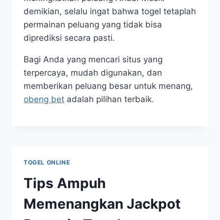
demikian, selalu ingat bahwa togel tetaplah
permainan peluang yang tidak bisa
diprediksi secara pasti.
Bagi Anda yang mencari situs yang
terpercaya, mudah digunakan, dan
memberikan peluang besar untuk menang,
obeng bet
adalah pilihan terbaik.
TOGEL ONLINE
Tips Ampuh
Memenangkan Jackpot