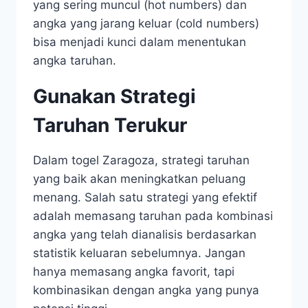
yang sering muncul (hot numbers) dan
angka yang jarang keluar (cold numbers)
bisa menjadi kunci dalam menentukan
angka taruhan.
Gunakan Strategi
Taruhan Terukur
Dalam togel Zaragoza, strategi taruhan
yang baik akan meningkatkan peluang
menang. Salah satu strategi yang efektif
adalah memasang taruhan pada kombinasi
angka yang telah dianalisis berdasarkan
statistik keluaran sebelumnya. Jangan
hanya memasang angka favorit, tapi
kombinasikan dengan angka yang punya