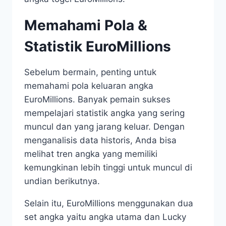
Memahami Pola &
Statistik EuroMillions
Sebelum bermain, penting untuk
memahami pola keluaran angka
EuroMillions. Banyak pemain sukses
mempelajari statistik angka yang sering
muncul dan yang jarang keluar. Dengan
menganalisis data historis, Anda bisa
melihat tren angka yang memiliki
kemungkinan lebih tinggi untuk muncul di
undian berikutnya.
Selain itu, EuroMillions menggunakan dua
set angka yaitu angka utama dan Lucky