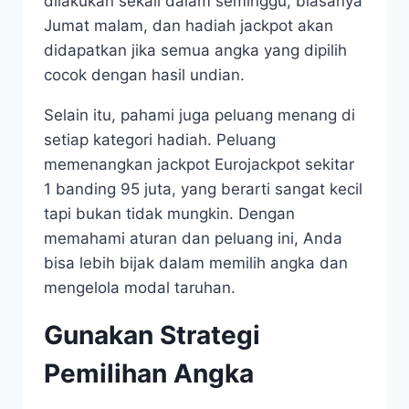
dilakukan sekali dalam seminggu, biasanya
Jumat malam, dan hadiah jackpot akan
didapatkan jika semua angka yang dipilih
cocok dengan hasil undian.
Selain itu, pahami juga peluang menang di
setiap kategori hadiah. Peluang
memenangkan jackpot Eurojackpot sekitar
1 banding 95 juta, yang berarti sangat kecil
tapi bukan tidak mungkin. Dengan
memahami aturan dan peluang ini, Anda
bisa lebih bijak dalam memilih angka dan
mengelola modal taruhan.
Gunakan Strategi
Pemilihan Angka