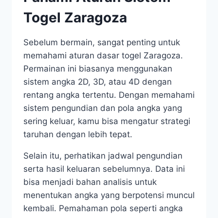
Togel Zaragoza
Sebelum bermain, sangat penting untuk
memahami aturan dasar togel Zaragoza.
Permainan ini biasanya menggunakan
sistem angka 2D, 3D, atau 4D dengan
rentang angka tertentu. Dengan memahami
sistem pengundian dan pola angka yang
sering keluar, kamu bisa mengatur strategi
taruhan dengan lebih tepat.
Selain itu, perhatikan jadwal pengundian
serta hasil keluaran sebelumnya. Data ini
bisa menjadi bahan analisis untuk
menentukan angka yang berpotensi muncul
kembali. Pemahaman pola seperti angka