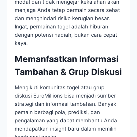
modal dan tidak mengejar kekalahan akan
menjaga Anda tetap bermain secara sehat
dan menghindari risiko kerugian besar.
Ingat, permainan togel adalah hiburan
dengan potensi hadiah, bukan cara cepat
kaya.
Memanfaatkan Informasi
Tambahan & Grup Diskusi
Mengikuti komunitas togel atau grup
diskusi EuroMillions bisa menjadi sumber
strategi dan informasi tambahan. Banyak
pemain berbagi pola, prediksi, dan
pengalaman yang dapat membantu Anda
mendapatkan insight baru dalam memilih
kombinasi angka.