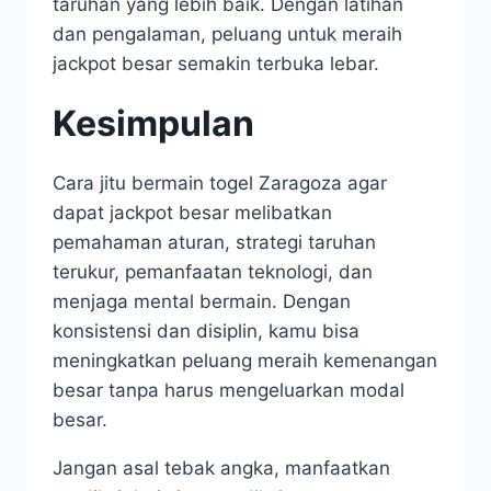
taruhan yang lebih baik. Dengan latihan
dan pengalaman, peluang untuk meraih
jackpot besar semakin terbuka lebar.
Kesimpulan
Cara jitu bermain togel Zaragoza agar
dapat jackpot besar melibatkan
pemahaman aturan, strategi taruhan
terukur, pemanfaatan teknologi, dan
menjaga mental bermain. Dengan
konsistensi dan disiplin, kamu bisa
meningkatkan peluang meraih kemenangan
besar tanpa harus mengeluarkan modal
besar.
Jangan asal tebak angka, manfaatkan