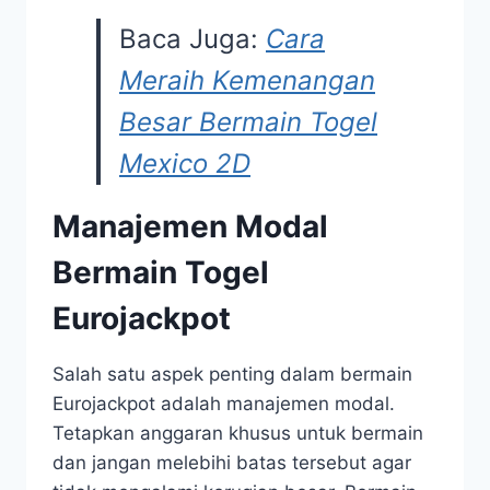
Baca Juga:
Cara
Meraih Kemenangan
Besar Bermain Togel
Mexico 2D
Manajemen Modal
Bermain Togel
Eurojackpot
Salah satu aspek penting dalam bermain
Eurojackpot adalah manajemen modal.
Tetapkan anggaran khusus untuk bermain
dan jangan melebihi batas tersebut agar