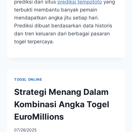
prediksi dari situs
prediksi tempototo
yang
terbukti membantu banyak pemain
mendapatkan angka jitu setiap hari.
Prediksi dibuat berdasarkan data historis
dan tren keluaran dari berbagai pasaran
togel terpercaya.
TOGEL ONLINE
Strategi Menang Dalam ​
Kombinasi Angka Togel
EuroMillions
07/26/2025