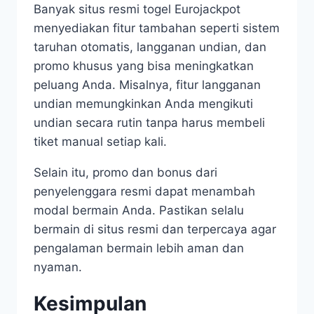
Banyak situs resmi togel Eurojackpot
menyediakan fitur tambahan seperti sistem
taruhan otomatis, langganan undian, dan
promo khusus yang bisa meningkatkan
peluang Anda. Misalnya, fitur langganan
undian memungkinkan Anda mengikuti
undian secara rutin tanpa harus membeli
tiket manual setiap kali.
Selain itu, promo dan bonus dari
penyelenggara resmi dapat menambah
modal bermain Anda. Pastikan selalu
bermain di situs resmi dan terpercaya agar
pengalaman bermain lebih aman dan
nyaman.
Kesimpulan