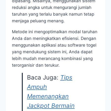
dipasang. Misalnya, menggunakan sistem
reduksi angka untuk mengurangi jumlah
taruhan yang terlalu banyak namun tetap
menjaga peluang menang.
Metode ini mengoptimalkan modal taruhan
Anda dan meningkatkan efisiensi. Dengan
menggunakan aplikasi atau software togel
yang mendukung sistem ini, Anda dapat
lebih mudah merancang kombinasi yang
terorganisir dan terukur.
Baca Juga:
Tips
Ampuh
Memenangkan
Jackpot Bermain