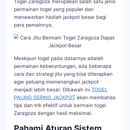
Togel Zaragoza merupakan salah satu jenis
permainan togel yang populer dan
menawarkan hadiah jackpot besar bagi
para pemainnya.
Meskipun togel pada dasarnya adalah
permainan keberuntungan, ada beberapa
cara dan strategi jitu yang bisa diterapkan
agar peluang memenangkan jackpot
menjadi lebih besar. Dibawah ini
TOGEL
PALING SERING JACKPOT
akan membahas
tips dan trik efektif untuk bermain togel
Zaragoza dengan hasil maksimal.
Pahami Aturan Sistem