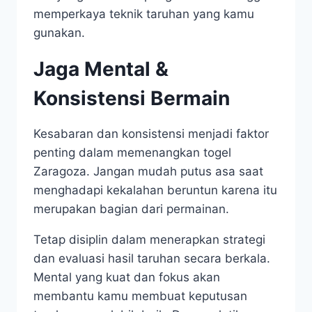
memperkaya teknik taruhan yang kamu
gunakan.
Jaga Mental &
Konsistensi Bermain
Kesabaran dan konsistensi menjadi faktor
penting dalam memenangkan togel
Zaragoza. Jangan mudah putus asa saat
menghadapi kekalahan beruntun karena itu
merupakan bagian dari permainan.
Tetap disiplin dalam menerapkan strategi
dan evaluasi hasil taruhan secara berkala.
Mental yang kuat dan fokus akan
membantu kamu membuat keputusan