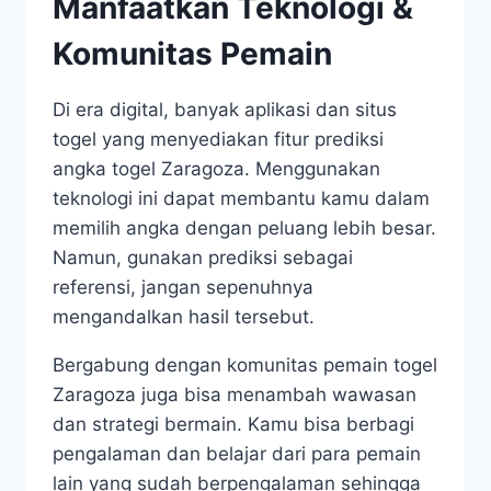
Manfaatkan Teknologi &
Komunitas Pemain
Di era digital, banyak aplikasi dan situs
togel yang menyediakan fitur prediksi
angka togel Zaragoza. Menggunakan
teknologi ini dapat membantu kamu dalam
memilih angka dengan peluang lebih besar.
Namun, gunakan prediksi sebagai
referensi, jangan sepenuhnya
mengandalkan hasil tersebut.
Bergabung dengan komunitas pemain togel
Zaragoza juga bisa menambah wawasan
dan strategi bermain. Kamu bisa berbagi
pengalaman dan belajar dari para pemain
lain yang sudah berpengalaman sehingga