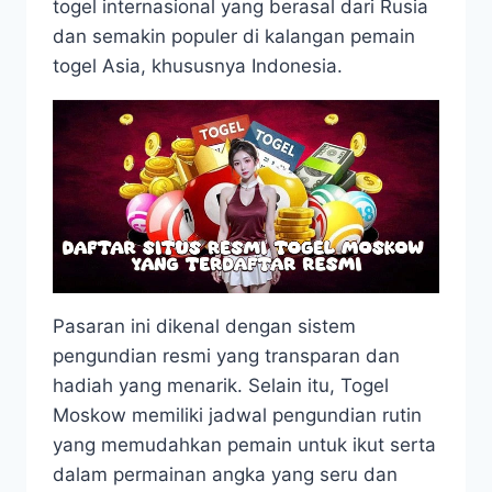
togel internasional yang berasal dari Rusia
dan semakin populer di kalangan pemain
togel Asia, khususnya Indonesia.
Pasaran ini dikenal dengan sistem
pengundian resmi yang transparan dan
hadiah yang menarik. Selain itu, Togel
Moskow memiliki jadwal pengundian rutin
yang memudahkan pemain untuk ikut serta
dalam permainan angka yang seru dan