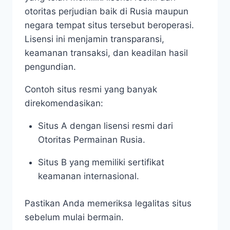
otoritas perjudian baik di Rusia maupun
negara tempat situs tersebut beroperasi.
Lisensi ini menjamin transparansi,
keamanan transaksi, dan keadilan hasil
pengundian.
Contoh situs resmi yang banyak
direkomendasikan:
Situs A dengan lisensi resmi dari
Otoritas Permainan Rusia.
Situs B yang memiliki sertifikat
keamanan internasional.
Pastikan Anda memeriksa legalitas situs
sebelum mulai bermain.