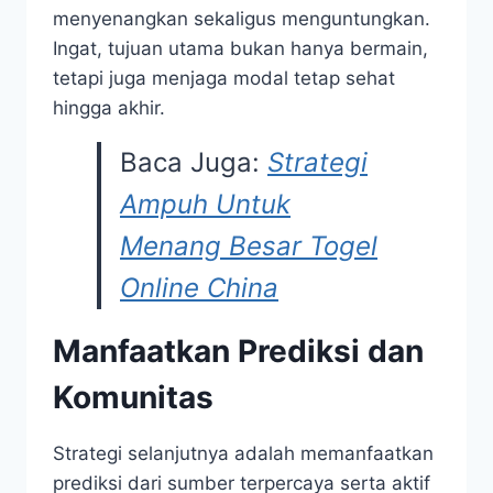
menyenangkan sekaligus menguntungkan.
Ingat, tujuan utama bukan hanya bermain,
tetapi juga menjaga modal tetap sehat
hingga akhir.
Baca Juga:
Strategi
Ampuh Untuk
Menang Besar Togel
Online China
Manfaatkan Prediksi dan
Komunitas
Strategi selanjutnya adalah memanfaatkan
prediksi dari sumber terpercaya serta aktif