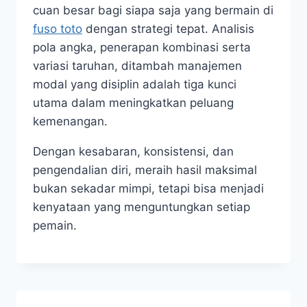
cuan besar bagi siapa saja yang bermain di
fuso toto
dengan strategi tepat. Analisis
pola angka, penerapan kombinasi serta
variasi taruhan, ditambah manajemen
modal yang disiplin adalah tiga kunci
utama dalam meningkatkan peluang
kemenangan.
Dengan kesabaran, konsistensi, dan
pengendalian diri, meraih hasil maksimal
bukan sekadar mimpi, tetapi bisa menjadi
kenyataan yang menguntungkan setiap
pemain.