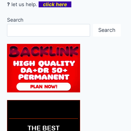
?
let us help.
click here
Search
Search