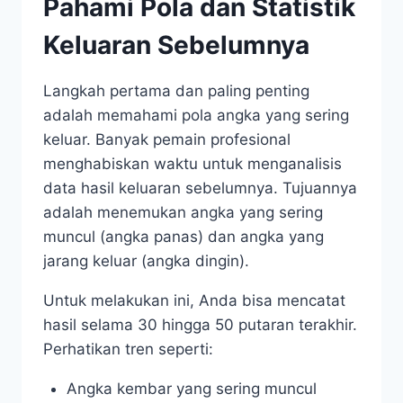
Pahami Pola dan Statistik
Keluaran Sebelumnya
Langkah pertama dan paling penting
adalah memahami pola angka yang sering
keluar. Banyak pemain profesional
menghabiskan waktu untuk menganalisis
data hasil keluaran sebelumnya. Tujuannya
adalah menemukan angka yang sering
muncul (angka panas) dan angka yang
jarang keluar (angka dingin).
Untuk melakukan ini, Anda bisa mencatat
hasil selama 30 hingga 50 putaran terakhir.
Perhatikan tren seperti:
Angka kembar yang sering muncul