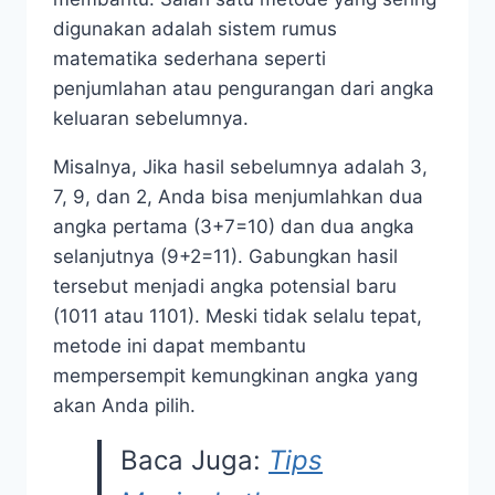
digunakan adalah sistem rumus
matematika sederhana seperti
penjumlahan atau pengurangan dari angka
keluaran sebelumnya.
Misalnya, Jika hasil sebelumnya adalah 3,
7, 9, dan 2, Anda bisa menjumlahkan dua
angka pertama (3+7=10) dan dua angka
selanjutnya (9+2=11). Gabungkan hasil
tersebut menjadi angka potensial baru
(1011 atau 1101). Meski tidak selalu tepat,
metode ini dapat membantu
mempersempit kemungkinan angka yang
akan Anda pilih.
Baca Juga:
Tips