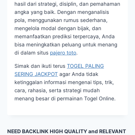
hasil dari strategi, disiplin, dan pemahaman
angka yang baik. Dengan menganalisis
pola, menggunakan rumus sederhana,
mengelola modal dengan bijak, dan
memanfaatkan prediksi terpercaya, Anda
bisa meningkatkan peluang untuk menang
di dalam situs
pajero toto
.
Simak dan ikuti terus
TOGEL PALING
SERING JACKPOT
agar Anda tidak
ketinggalan informasi mengenai tips, trik,
cara, rahasia, serta strategi mudah
menang besar di permainan Togel Online.
NEED BACKLINK HIGH QUALITY and RELEVANT