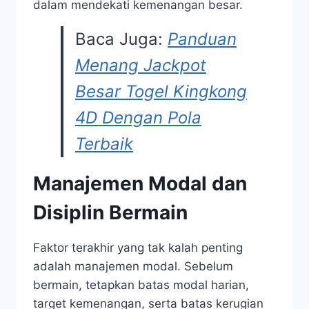
dalam mendekati kemenangan besar.
Baca Juga:
Panduan
Menang Jackpot
Besar Togel Kingkong
4D Dengan Pola
Terbaik
Manajemen Modal dan
Disiplin Bermain
Faktor terakhir yang tak kalah penting
adalah manajemen modal. Sebelum
bermain, tetapkan batas modal harian,
target kemenangan, serta batas kerugian