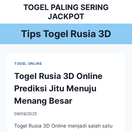
Skip
TOGEL PALING SERING
to
JACKPOT
content
Tips Togel Rusia 3D
TOGEL ONLINE
Togel Rusia 3D Online
Prediksi Jitu Menuju
Menang Besar
09/09/2025
Togel Rusia 3D Online menjadi salah satu