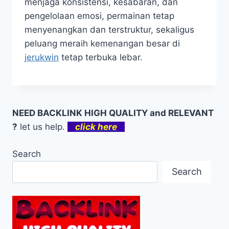
menjaga konsistensi, kesabaran, dan
pengelolaan emosi, permainan tetap
menyenangkan dan terstruktur, sekaligus
peluang meraih kemenangan besar di
jerukwin
tetap terbuka lebar.
NEED BACKLINK HIGH QUALITY and RELEVANT
?
let us help.
click here
Search
Search