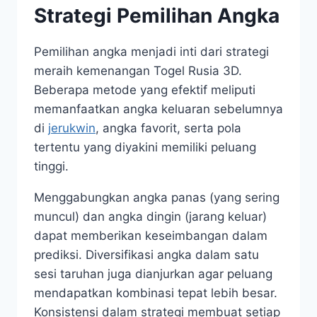
Strategi Pemilihan Angka
Pemilihan angka menjadi inti dari strategi
meraih kemenangan Togel Rusia 3D.
Beberapa metode yang efektif meliputi
memanfaatkan angka keluaran sebelumnya
di
jerukwin
, angka favorit, serta pola
tertentu yang diyakini memiliki peluang
tinggi.
Menggabungkan angka panas (yang sering
muncul) dan angka dingin (jarang keluar)
dapat memberikan keseimbangan dalam
prediksi. Diversifikasi angka dalam satu
sesi taruhan juga dianjurkan agar peluang
mendapatkan kombinasi tepat lebih besar.
Konsistensi dalam strategi membuat setiap