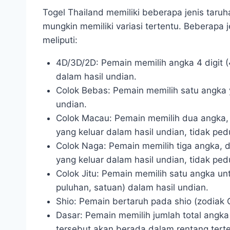
Togel Thailand memiliki beberapa jenis taru
mungkin memiliki variasi tertentu. Beberapa
meliputi:
4D/3D/2D: Pemain memilih angka 4 digit (4D
dalam hasil undian.
Colok Bebas: Pemain memilih satu angka 
undian.
Colok Macau: Pemain memilih dua angka,
yang keluar dalam hasil undian, tidak ped
Colok Naga: Pemain memilih tiga angka, 
yang keluar dalam hasil undian, tidak ped
Colok Jitu: Pemain memilih satu angka unt
puluhan, satuan) dalam hasil undian.
Shio: Pemain bertaruh pada shio (zodiak 
Dasar: Pemain memilih jumlah total angka
tersebut akan berada dalam rentang terten