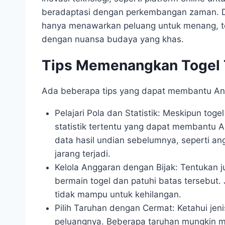
beradaptasi dengan perkembangan zaman. De
hanya menawarkan peluang untuk menang, t
dengan nuansa budaya yang khas.
Tips Memenangkan Togel 
Ada beberapa tips yang dapat membantu An
Pelajari Pola dan Statistik: Meskipun toge
statistik tertentu yang dapat membantu A
data hasil undian sebelumnya, seperti a
jarang terjadi.
Kelola Anggaran dengan Bijak: Tentukan 
bermain togel dan patuhi batas tersebu
tidak mampu untuk kehilangan.
Pilih Taruhan dengan Cermat: Ketahui jen
peluangnya. Beberapa taruhan mungkin me