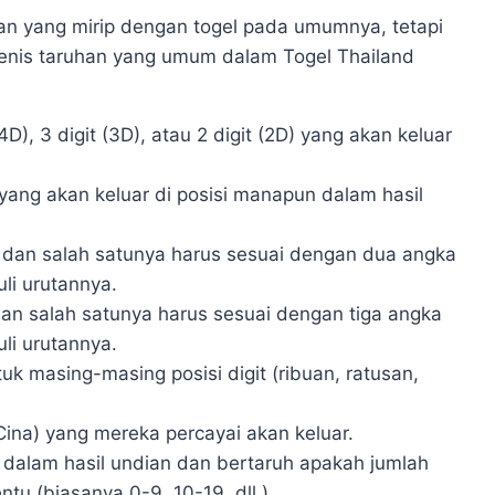
han yang mirip dengan togel pada umumnya, tetapi
 jenis taruhan yang umum dalam Togel Thailand
), 3 digit (3D), atau 2 digit (2D) yang akan keluar
yang akan keluar di posisi manapun dalam hasil
 dan salah satunya harus sesuai dengan dua angka
uli urutannya.
dan salah satunya harus sesuai dengan tiga angka
uli urutannya.
uk masing-masing posisi digit (ribuan, ratusan,
Cina) yang mereka percayai akan keluar.
 dalam hasil undian dan bertaruh apakah jumlah
tu (biasanya 0-9, 10-19, dll.).