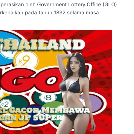
ioperasikan oleh Government Lottery Office (GLO).
iperkenalkan pada tahun 1832 selama masa