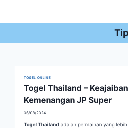
Skip
to
content
Ti
TOGEL ONLINE
Togel Thailand – Keajaib
Kemenangan JP Super
06/08/2024
Togel Thailand
adalah permainan yang lebih 