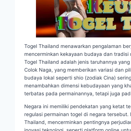
Togel Thailand menawarkan pengalaman berj
mencerminkan kekayaan budaya dan tradisi 
Togel Thailand adalah jenis taruhannya yang
Colok Naga, yang memberikan variasi dan pili
budaya lokal seperti shio (zodiak Cina) sering
menambahkan dimensi kebudayaan yang khas
terbatas pada permainannya, tetapi juga pada
Negara ini memiliki pendekatan yang ketat 
regulasi permainan togel di negara tersebut. 
Thailand, mencerminkan pentingnya perjudi
inovasi teknologi, seperti platform online unt