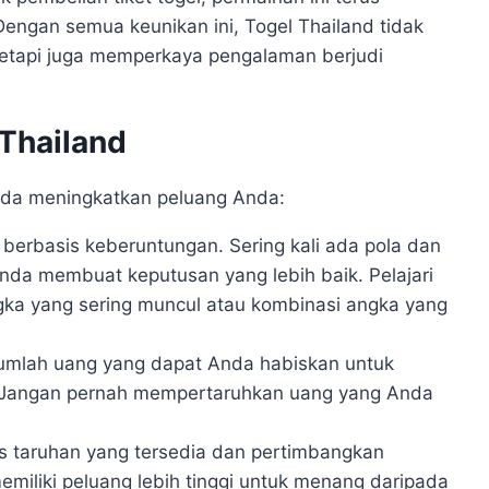
ngan semua keunikan ini, Togel Thailand tidak
etapi juga memperkaya pengalaman berjudi
Thailand
da meningkatkan peluang Anda:
l berbasis keberuntungan. Sering kali ada pola dan
nda membuat keputusan yang lebih baik. Pelajari
ngka yang sering muncul atau kombinasi angka yang
jumlah uang yang dapat Anda habiskan untuk
t. Jangan pernah mempertaruhkan uang yang Anda
is taruhan yang tersedia dan pertimbangkan
miliki peluang lebih tinggi untuk menang daripada