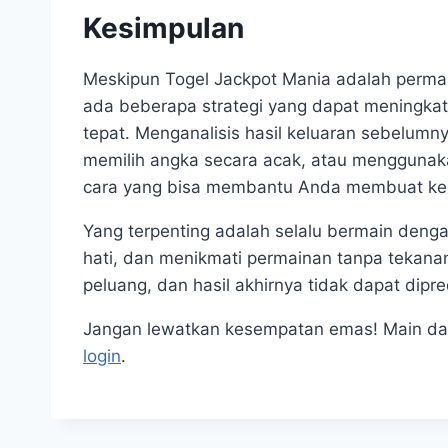
Kesimpulan
Meskipun Togel Jackpot Mania adalah perma
ada beberapa strategi yang dapat meningka
tepat. Menganalisis hasil keluaran sebelum
memilih angka secara acak, atau mengguna
cara yang bisa membantu Anda membuat kepu
Yang terpenting adalah selalu bermain deng
hati, dan menikmati permainan tanpa tekana
peluang, dan hasil akhirnya tidak dapat dipre
Jangan lewatkan kesempatan emas! Main dan
login
.