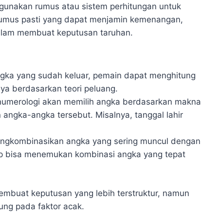
unakan rumus atau sistem perhitungan untuk
rumus pasti yang dapat menjamin kemenangan,
alam membuat keputusan taruhan.
gka yang sudah keluar, pemain dapat menghitung
ya berdasarkan teori peluang.
umerologi akan memilih angka berdasarkan makna
 angka-angka tersebut. Misalnya, tanggal lahir
ngkombinasikan angka yang sering muncul dengan
ap bisa menemukan kombinasi angka yang tepat
mbuat keputusan yang lebih terstruktur, namun
ung pada faktor acak.