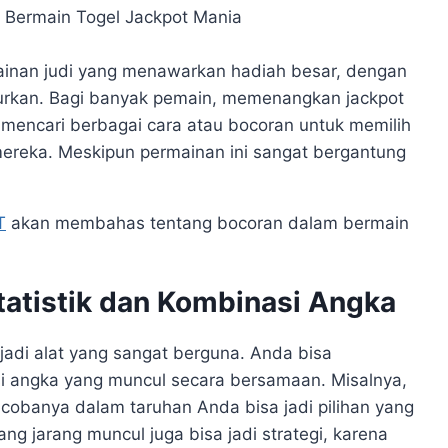
ainan judi yang menawarkan hadiah besar, dengan
rkan. Bagi banyak pemain, memenangkan jackpot
 mencari berbagai cara atau bocoran untuk memilih
mereka. Meskipun permainan ini sangat bergantung
T
akan membahas tentang bocoran dalam bermain
atistik dan Kombinasi Angka
njadi alat yang sangat berguna. Anda bisa
 angka yang muncul secara bersamaan. Misalnya,
cobanya dalam taruhan Anda bisa jadi pilihan yang
ng jarang muncul juga bisa jadi strategi, karena