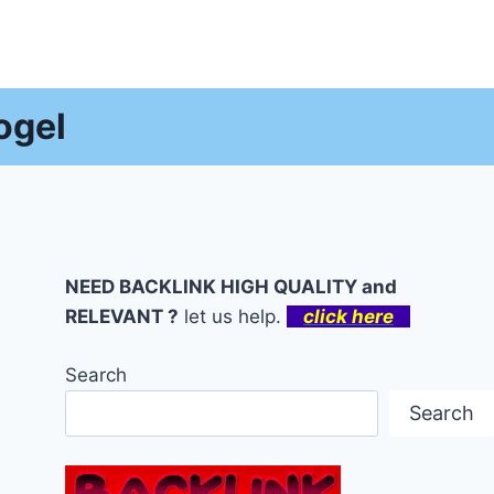
ogel
NEED BACKLINK HIGH QUALITY and
RELEVANT ?
let us help.
click here
Search
Search