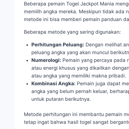
Beberapa pemain Togel Jackpot Mania mengg
memilih angka mereka. Meskipun tidak ada 
metode ini bisa memberi pemain panduan d
Beberapa metode yang sering digunakan:
Perhitungan Peluang:
Dengan melihat an
peluang angka yang akan muncul berikutn
Numerologi:
Pemain yang percaya pada n
atau energi khusus yang dikaitkan dengan
atau angka yang memiliki makna pribadi.
Kombinasi Angka:
Pemain juga dapat me
angka yang belum pernah keluar, berhar
untuk putaran berikutnya.
Metode perhitungan ini membantu pemain me
tetap ingat bahwa hasil togel sangat bergant