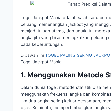
Togel Jackpot Mania adalah salah satu perm
peluang memenangkan jackpot yang menggiu
menjadi tujuan utama, dan untuk itu, mereka
angka jitu yang bisa meningkatkan peluang 
pada keberuntungan.
Dibawah ini
TOGEL PALING SERING JACKPO
Togel Jackpot Mania.
1. Menggunakan Metode St
Dalam dunia togel, metode statistik bisa me
menggunakan frekuensi angka dan kombinasi
jika dua angka sering keluar bersamaan, men
bijak. Selain itu, mempertimbangkan angka ya