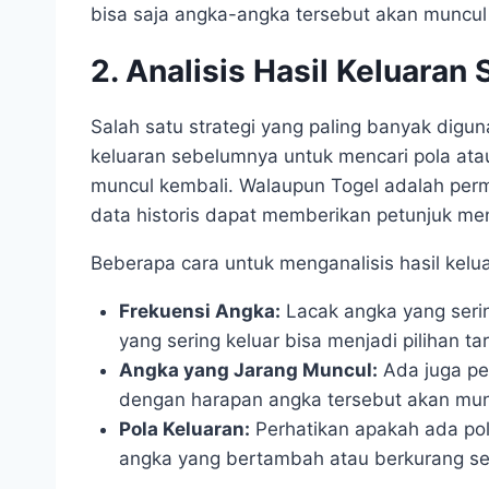
bisa saja angka-angka tersebut akan muncul 
2. Analisis Hasil Keluara
Salah satu strategi yang paling banyak digu
keluaran sebelumnya untuk mencari pola ata
muncul kembali. Walaupun Togel adalah per
data historis dapat memberikan petunjuk me
Beberapa cara untuk menganalisis hasil kelu
Frekuensi Angka:
Lacak angka yang serin
yang sering keluar bisa menjadi pilihan t
Angka yang Jarang Muncul:
Ada juga pe
dengan harapan angka tersebut akan muncu
Pola Keluaran:
Perhatikan apakah ada pol
angka yang bertambah atau berkurang sec