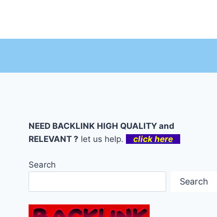
NEED BACKLINK HIGH QUALITY and
RELEVANT ?
let us help.
click here
Search
Search