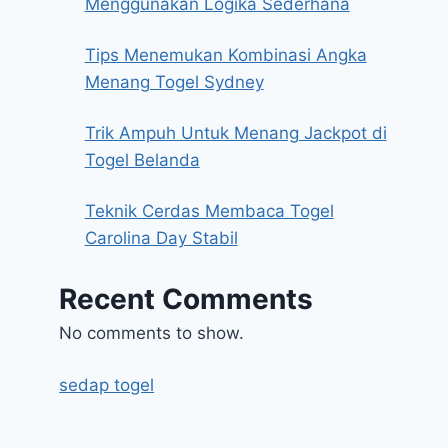
Menggunakan Logika Sederhana
Tips Menemukan Kombinasi Angka
Menang Togel Sydney
Trik Ampuh Untuk Menang Jackpot di
Togel Belanda
Teknik Cerdas Membaca Togel
Carolina Day Stabil
Recent Comments
No comments to show.
sedap togel