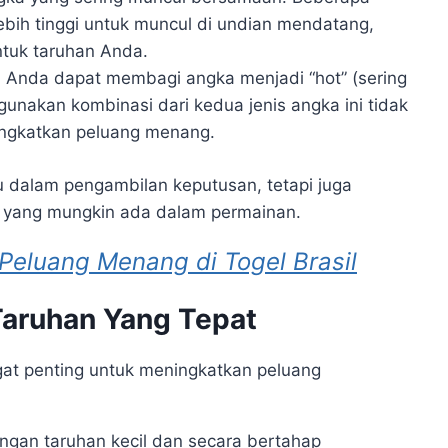
lebih tinggi untuk muncul di undian mendatang,
tuk taruhan Anda.
, Anda dapat membagi angka menjadi “hot” (sering
gunakan kombinasi dari kedua jenis angka ini tidak
ingkatkan peluang menang.
u dalam pengambilan keputusan, tetapi juga
yang mungkin ada dalam permainan.
Peluang Menang di Togel Brasil
Taruhan Yang Tepat
gat penting untuk meningkatkan peluang
gan taruhan kecil dan secara bertahap