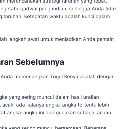
m merencanakan strategi taruhan yang tepat.
ngetahui jadwal pengundian, sehingga Anda tidak
taruhan. Ketepatan waktu adalah kunci dalam
lah langkah awal untuk menjadikan Anda pemain
uaran Sebelumnya
ng Anda memenangkan Togel Kenya adalah dengan
ka yang sering muncul dalam hasil undian
 acak, ada kalanya angka-angka tertentu lebih
atat angka-angka ini dan gunakan sebagai acuan
ngka yang sering muncul bersamaan. Beberapa