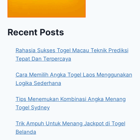
Recent Posts
Rahasia Sukses Togel Macau Teknik Prediksi
Tepat Dan Terpercaya
Cara Memilih Angka Togel Laos Menggunakan
Logika Sederhana
Tips Menemukan Kombinasi Angka Menang
Togel Sydney
Trik Ampuh Untuk Menang Jackpot di Togel
Belanda