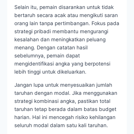
Selain itu, pemain disarankan untuk tidak
bertaruh secara acak atau mengikuti saran
orang lain tanpa pertimbangan. Fokus pada
strategi pribadi membantu mengurangi
kesalahan dan meningkatkan peluang
menang. Dengan catatan hasil
sebelumnya, pemain dapat
mengidentifikasi angka yang berpotensi
lebih tinggi untuk dikeluarkan.
Jangan lupa untuk menyesuaikan jumlah
taruhan dengan modal. Jika menggunakan
strategi kombinasi angka, pastikan total
taruhan tetap berada dalam batas budget
harian. Hal ini mencegah risiko kehilangan
seluruh modal dalam satu kali taruhan.