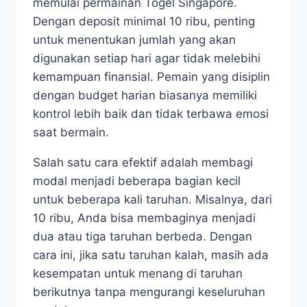
memulai permainan Togel Singapore.
Dengan deposit minimal 10 ribu, penting
untuk menentukan jumlah yang akan
digunakan setiap hari agar tidak melebihi
kemampuan finansial. Pemain yang disiplin
dengan budget harian biasanya memiliki
kontrol lebih baik dan tidak terbawa emosi
saat bermain.
Salah satu cara efektif adalah membagi
modal menjadi beberapa bagian kecil
untuk beberapa kali taruhan. Misalnya, dari
10 ribu, Anda bisa membaginya menjadi
dua atau tiga taruhan berbeda. Dengan
cara ini, jika satu taruhan kalah, masih ada
kesempatan untuk menang di taruhan
berikutnya tanpa mengurangi keseluruhan