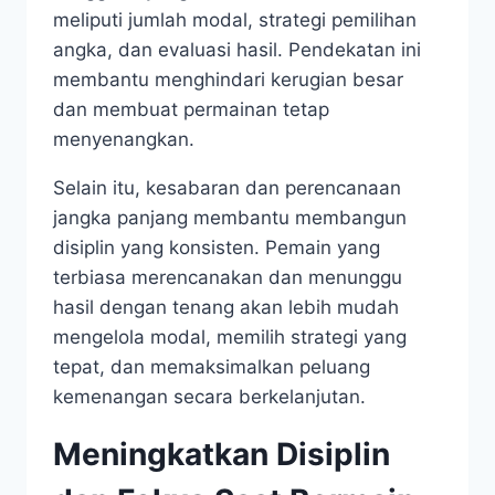
meliputi jumlah modal, strategi pemilihan
angka, dan evaluasi hasil. Pendekatan ini
membantu menghindari kerugian besar
dan membuat permainan tetap
menyenangkan.
Selain itu, kesabaran dan perencanaan
jangka panjang membantu membangun
disiplin yang konsisten. Pemain yang
terbiasa merencanakan dan menunggu
hasil dengan tenang akan lebih mudah
mengelola modal, memilih strategi yang
tepat, dan memaksimalkan peluang
kemenangan secara berkelanjutan.
Meningkatkan Disiplin