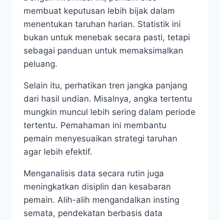
membuat keputusan lebih bijak dalam
menentukan taruhan harian. Statistik ini
bukan untuk menebak secara pasti, tetapi
sebagai panduan untuk memaksimalkan
peluang.
Selain itu, perhatikan tren jangka panjang
dari hasil undian. Misalnya, angka tertentu
mungkin muncul lebih sering dalam periode
tertentu. Pemahaman ini membantu
pemain menyesuaikan strategi taruhan
agar lebih efektif.
Menganalisis data secara rutin juga
meningkatkan disiplin dan kesabaran
pemain. Alih-alih mengandalkan insting
semata, pendekatan berbasis data