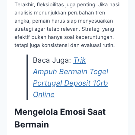
Terakhir, fleksibilitas juga penting. Jika hasil
analisis menunjukkan perubahan tren
angka, pemain harus siap menyesuaikan
strategi agar tetap relevan. Strategi yang
efektif bukan hanya soal keberuntungan,
tetapi juga konsistensi dan evaluasi rutin.
Baca Juga:
Trik
Ampuh Bermain Togel
Portugal Deposit 10rb
Online
Mengelola Emosi Saat
Bermain