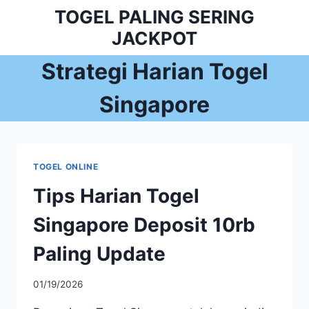
Skip
TOGEL PALING SERING
to
JACKPOT
content
Strategi Harian Togel
Singapore
TOGEL ONLINE
Tips Harian Togel
Singapore Deposit 10rb
Paling Update
01/19/2026