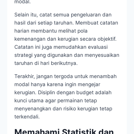
modal.
Selain itu, catat semua pengeluaran dan
hasil dari setiap taruhan. Membuat catatan
harian membantu melihat pola
kemenangan dan kerugian secara objektif.
Catatan ini juga memudahkan evaluasi
strategi yang digunakan dan menyesuaikan
taruhan di hari berikutnya.
Terakhir, jangan tergoda untuk menambah
modal hanya karena ingin mengejar
kerugian. Disiplin dengan budget adalah
kunci utama agar permainan tetap
menyenangkan dan risiko kerugian tetap
terkendali.
Memahami Statistik dan