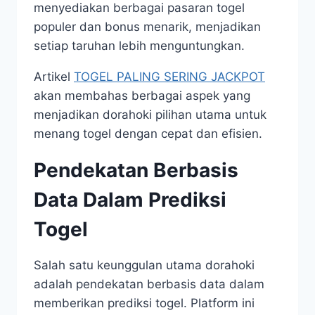
menyediakan berbagai pasaran togel
populer dan bonus menarik, menjadikan
setiap taruhan lebih menguntungkan.
Artikel
TOGEL PALING SERING JACKPOT
akan membahas berbagai aspek yang
menjadikan dorahoki pilihan utama untuk
menang togel dengan cepat dan efisien.
Pendekatan Berbasis
Data Dalam Prediksi
Togel
Salah satu keunggulan utama dorahoki
adalah pendekatan berbasis data dalam
memberikan prediksi togel. Platform ini