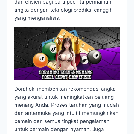
dan efisien bagi para pecinta permainan
angka dengan teknologi prediksi canggih
yang menganalisis.
Dorahoki memberikan rekomendasi angka
yang akurat untuk meningkatkan peluang
menang Anda. Proses taruhan yang mudah
dan antarmuka yang intuitif memungkinkan
pemain dari semua tingkat pengalaman
untuk bermain dengan nyaman. Juga