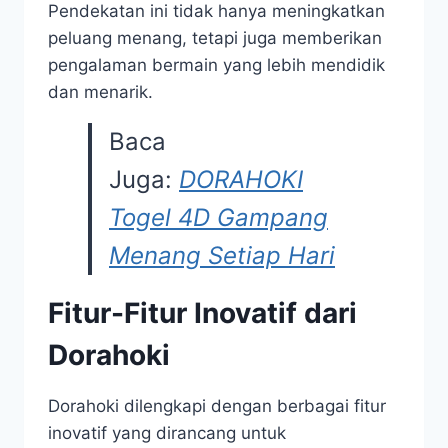
Pendekatan ini tidak hanya meningkatkan
peluang menang, tetapi juga memberikan
pengalaman bermain yang lebih mendidik
dan menarik.
Baca
Juga:
DORAHOKI
Togel 4D Gampang
Menang Setiap Hari
Fitur-Fitur Inovatif dari
Dorahoki
Dorahoki dilengkapi dengan berbagai fitur
inovatif yang dirancang untuk