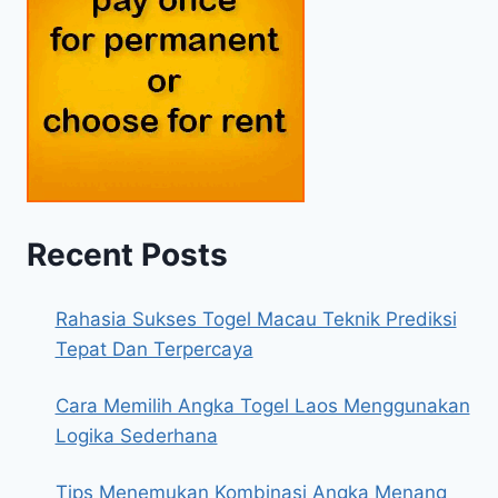
Recent Posts
Rahasia Sukses Togel Macau Teknik Prediksi
Tepat Dan Terpercaya
Cara Memilih Angka Togel Laos Menggunakan
Logika Sederhana
Tips Menemukan Kombinasi Angka Menang