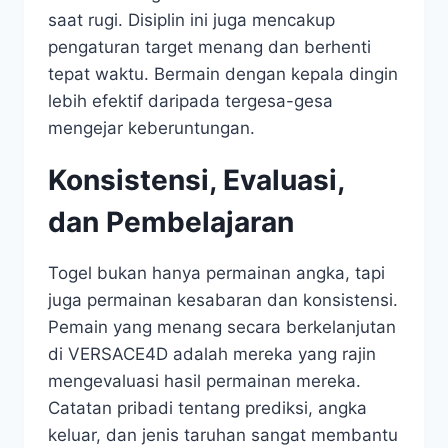
saat rugi. Disiplin ini juga mencakup
pengaturan target menang dan berhenti
tepat waktu. Bermain dengan kepala dingin
lebih efektif daripada tergesa-gesa
mengejar keberuntungan.
Konsistensi, Evaluasi,
dan Pembelajaran
Togel bukan hanya permainan angka, tapi
juga permainan kesabaran dan konsistensi.
Pemain yang menang secara berkelanjutan
di VERSACE4D adalah mereka yang rajin
mengevaluasi hasil permainan mereka.
Catatan pribadi tentang prediksi, angka
keluar, dan jenis taruhan sangat membantu