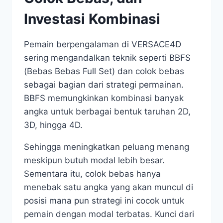
Investasi Kombinasi
Pemain berpengalaman di VERSACE4D
sering mengandalkan teknik seperti BBFS
(Bebas Bebas Full Set) dan colok bebas
sebagai bagian dari strategi permainan.
BBFS memungkinkan kombinasi banyak
angka untuk berbagai bentuk taruhan 2D,
3D, hingga 4D.
Sehingga meningkatkan peluang menang
meskipun butuh modal lebih besar.
Sementara itu, colok bebas hanya
menebak satu angka yang akan muncul di
posisi mana pun strategi ini cocok untuk
pemain dengan modal terbatas. Kunci dari