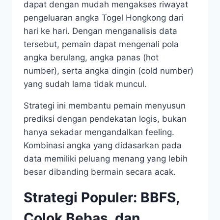
dapat dengan mudah mengakses riwayat
pengeluaran angka Togel Hongkong dari
hari ke hari. Dengan menganalisis data
tersebut, pemain dapat mengenali pola
angka berulang, angka panas (hot
number), serta angka dingin (cold number)
yang sudah lama tidak muncul.
Strategi ini membantu pemain menyusun
prediksi dengan pendekatan logis, bukan
hanya sekadar mengandalkan feeling.
Kombinasi angka yang didasarkan pada
data memiliki peluang menang yang lebih
besar dibanding bermain secara acak.
Strategi Populer: BBFS,
Colok Bebas, dan