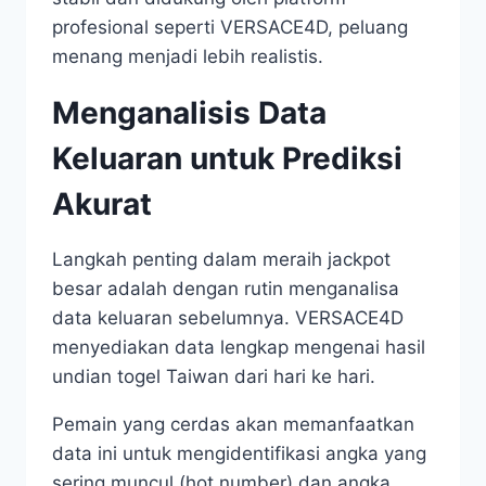
profesional seperti VERSACE4D, peluang
menang menjadi lebih realistis.
Menganalisis Data
Keluaran untuk Prediksi
Akurat
Langkah penting dalam meraih jackpot
besar adalah dengan rutin menganalisa
data keluaran sebelumnya. VERSACE4D
menyediakan data lengkap mengenai hasil
undian togel Taiwan dari hari ke hari.
Pemain yang cerdas akan memanfaatkan
data ini untuk mengidentifikasi angka yang
sering muncul (hot number) dan angka