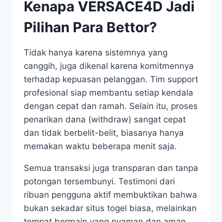
Kenapa VERSACE4D Jadi
Pilihan Para Bettor?
Tidak hanya karena sistemnya yang
canggih, juga dikenal karena komitmennya
terhadap kepuasan pelanggan. Tim support
profesional siap membantu setiap kendala
dengan cepat dan ramah. Selain itu, proses
penarikan dana (withdraw) sangat cepat
dan tidak berbelit-belit, biasanya hanya
memakan waktu beberapa menit saja.
Semua transaksi juga transparan dan tanpa
potongan tersembunyi. Testimoni dari
ribuan pengguna aktif membuktikan bahwa
bukan sekadar situs togel biasa, melainkan
tempat bermain yang nyaman dan aman