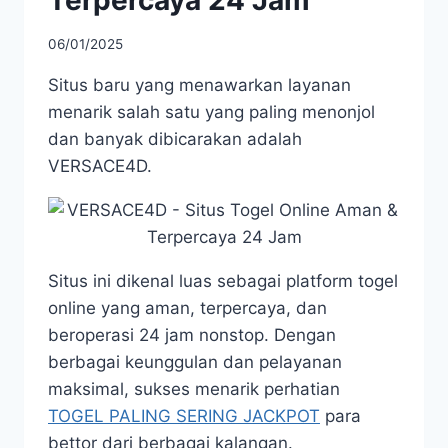
06/01/2025
Situs baru yang menawarkan layanan
menarik salah satu yang paling menonjol
dan banyak dibicarakan adalah
VERSACE4D.
Situs ini dikenal luas sebagai platform togel
online yang aman, terpercaya, dan
beroperasi 24 jam nonstop. Dengan
berbagai keunggulan dan pelayanan
maksimal, sukses menarik perhatian
TOGEL PALING SERING JACKPOT
para
bettor dari berbagai kalangan.