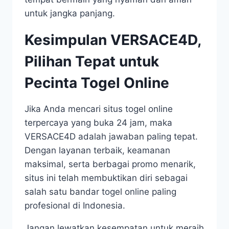
untuk jangka panjang.
Kesimpulan VERSACE4D,
Pilihan Tepat untuk
Pecinta Togel Online
Jika Anda mencari situs togel online
terpercaya yang buka 24 jam, maka
VERSACE4D adalah jawaban paling tepat.
Dengan layanan terbaik, keamanan
maksimal, serta berbagai promo menarik,
situs ini telah membuktikan diri sebagai
salah satu bandar togel online paling
profesional di Indonesia.
Jangan lewatkan kesempatan untuk meraih