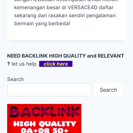
kemenangan besar di VERSACE4D daftar
sekarang dan rasakan sendiri pengalaman
bermain yang berbeda!
NEED BACKLINK HIGH QUALITY and RELEVANT
?
let us help.
click here
Search
Search