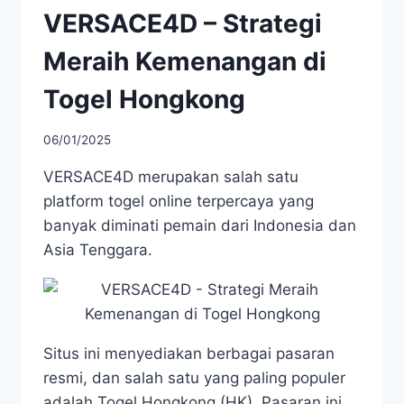
VERSACE4D – Strategi
Meraih Kemenangan di
Togel Hongkong
06/01/2025
VERSACE4D merupakan salah satu
platform togel online terpercaya yang
banyak diminati pemain dari Indonesia dan
Asia Tenggara.
Situs ini menyediakan berbagai pasaran
resmi, dan salah satu yang paling populer
adalah Togel Hongkong (HK). Pasaran ini