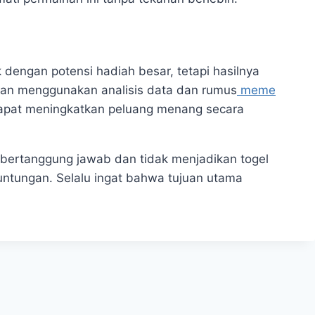
dengan potensi hadiah besar, tetapi hasilnya
an menggunakan analisis data dan rumus
meme
dapat meningkatkan peluang menang secara
 bertanggung jawab dan tidak menjadikan togel
untungan. Selalu ingat bahwa tujuan utama