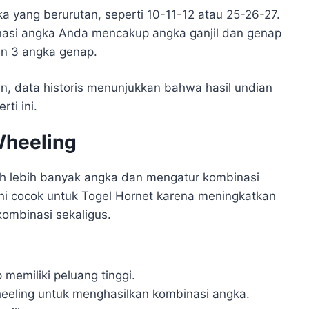
ka yang berurutan, seperti 10-11-12 atau 25-26-27.
asi angka Anda mencakup angka ganjil dan genap
an 3 angka genap.
n, data historis menunjukkan bahwa hasil undian
ti ini.
Wheeling
h lebih banyak angka dan mengatur kombinasi
ni cocok untuk Togel Hornet karena meningkatkan
ombinasi sekaligus.
memiliki peluang tinggi.
heeling untuk menghasilkan kombinasi angka.