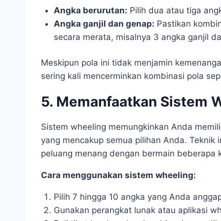
Angka berurutan:
Pilih dua atau tiga ang
Angka ganjil dan genap:
Pastikan kombin
secara merata, misalnya 3 angka ganjil d
Meskipun pola ini tidak menjamin kemenanga
sering kali mencerminkan kombinasi pola seper
5. Memanfaatkan Sistem 
Sistem wheeling memungkinkan Anda memili
yang mencakup semua pilihan Anda. Teknik i
peluang menang dengan bermain beberapa k
Cara menggunakan sistem wheeling:
Pilih 7 hingga 10 angka yang Anda anggap 
Gunakan perangkat lunak atau aplikasi w