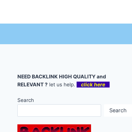
NEED BACKLINK HIGH QUALITY and
RELEVANT ?
let us help.
click here
Search
Search