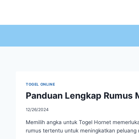
Skip
to
content
TOGEL ONLINE
Panduan Lengkap Rumus M
12/26/2024
Memilih angka untuk Togel Hornet memerluk
rumus tertentu untuk meningkatkan peluang