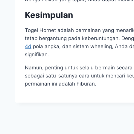
Kesimpulan
Togel Hornet adalah permainan yang menarik 
tetap bergantung pada keberuntungan. Deng
4d
pola angka, dan sistem wheeling, Anda 
signifikan.
Namun, penting untuk selalu bermain secara
sebagai satu-satunya cara untuk mencari ke
permainan ini adalah hiburan.