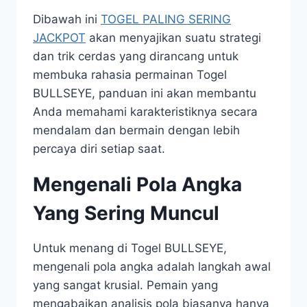
Dibawah ini
TOGEL PALING SERING
JACKPOT
akan menyajikan suatu strategi
dan trik cerdas yang dirancang untuk
membuka rahasia permainan Togel
BULLSEYE, panduan ini akan membantu
Anda memahami karakteristiknya secara
mendalam dan bermain dengan lebih
percaya diri setiap saat.
Mengenali Pola Angka
Yang Sering Muncul
Untuk menang di Togel BULLSEYE,
mengenali pola angka adalah langkah awal
yang sangat krusial. Pemain yang
mengabaikan analisis pola biasanya hanya