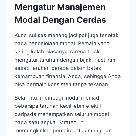
Mengatur Manajemen
Modal Dengan Cerdas
Kunci sukses menang jackpot juga terletak
pada pengelolaan modal. Pemain yang
sering kalah biasanya karena tidak
mengatur taruhan dengan bijak. Pastikan
setiap taruhan berada dalam batas
kemampuan finansial Anda, sehingga Anda
bisa bermain konsisten tanpa tekanan.
Selain itu, membagi modal menjadi
beberapa taruhan kecil lebih efektif
daripada menempatkan seluruh modal
pada satu angka. Strategi ini
memungkinkan pemain untuk mengejar