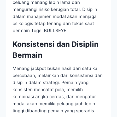
peluang menang lebih lama dan
mengurangi risiko kerugian total. Disiplin
dalam manajemen modal akan menjaga
psikologis tetap tenang dan fokus saat
bermain Togel BULLSEYE.
Konsistensi dan Disiplin
Bermain
Menang jackpot bukan hasil dari satu kali
percobaan, melainkan dari konsistensi dan
disiplin dalam strategi. Pemain yang
konsisten mencatat pola, memilih
kombinasi angka cerdas, dan mengatur
modal akan memiliki peluang jauh lebih
tinggi dibanding pemain yang sporadis.