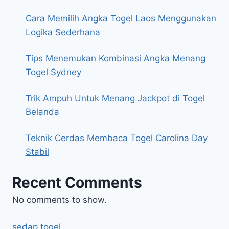
Cara Memilih Angka Togel Laos Menggunakan
Logika Sederhana
Tips Menemukan Kombinasi Angka Menang
Togel Sydney
Trik Ampuh Untuk Menang Jackpot di Togel
Belanda
Teknik Cerdas Membaca Togel Carolina Day
Stabil
Recent Comments
No comments to show.
sedap togel