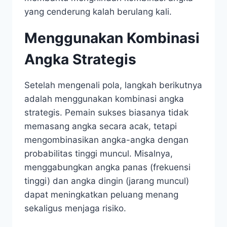
yang cenderung kalah berulang kali.
Menggunakan Kombinasi
Angka Strategis
Setelah mengenali pola, langkah berikutnya
adalah menggunakan kombinasi angka
strategis. Pemain sukses biasanya tidak
memasang angka secara acak, tetapi
mengombinasikan angka-angka dengan
probabilitas tinggi muncul. Misalnya,
menggabungkan angka panas (frekuensi
tinggi) dan angka dingin (jarang muncul)
dapat meningkatkan peluang menang
sekaligus menjaga risiko.