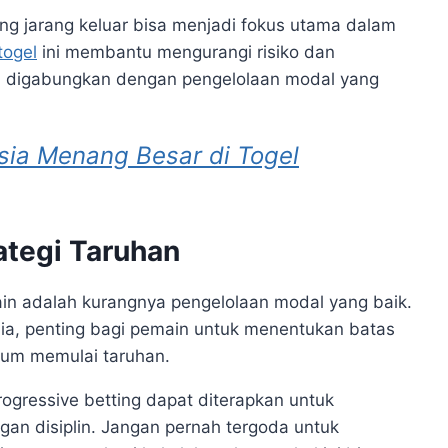
ng jarang keluar bisa menjadi fokus utama dalam
togel
ini membantu mengurangi risiko dan
a digabungkan dengan pengelolaan modal yang
asia Menang Besar di Togel
tegi Taruhan
in adalah kurangnya pengelolaan modal yang baik.
lia, penting bagi pemain untuk menentukan batas
elum memulai taruhan.
rogressive betting dapat diterapkan untuk
gan disiplin. Jangan pernah tergoda untuk