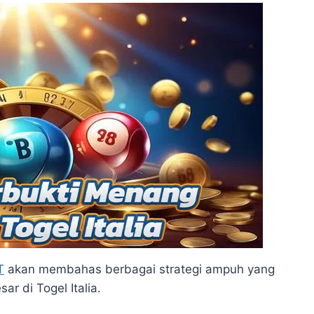
T
akan membahas berbagai strategi ampuh yang
r di Togel Italia.