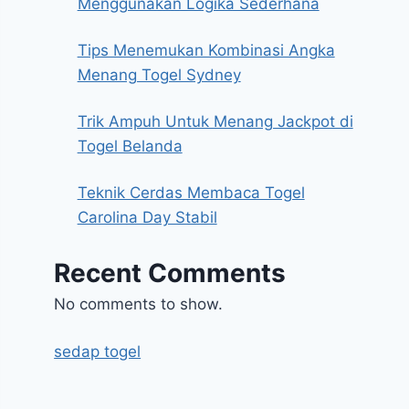
Menggunakan Logika Sederhana
Tips Menemukan Kombinasi Angka
Menang Togel Sydney
Trik Ampuh Untuk Menang Jackpot di
Togel Belanda
Teknik Cerdas Membaca Togel
Carolina Day Stabil
Recent Comments
No comments to show.
sedap togel