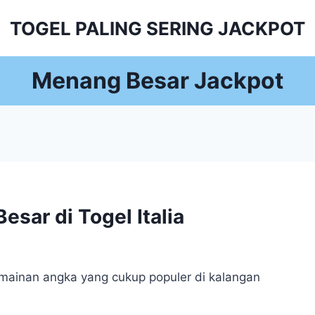
TOGEL PALING SERING JACKPOT
Menang Besar Jackpot
esar di Togel Italia
rmainan angka yang cukup populer di kalangan