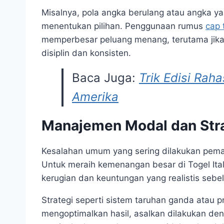
Misalnya, pola angka berulang atau angka ya
menentukan pilihan. Penggunaan rumus
cap 
memperbesar peluang menang, terutama jik
disiplin dan konsisten.
Baca Juga:
Trik Edisi Rah
Amerika
Manajemen Modal dan Stra
Kesalahan umum yang sering dilakukan pema
Untuk meraih kemenangan besar di Togel Ita
kerugian dan keuntungan yang realistis seb
Strategi seperti sistem taruhan ganda atau p
mengoptimalkan hasil, asalkan dilakukan den