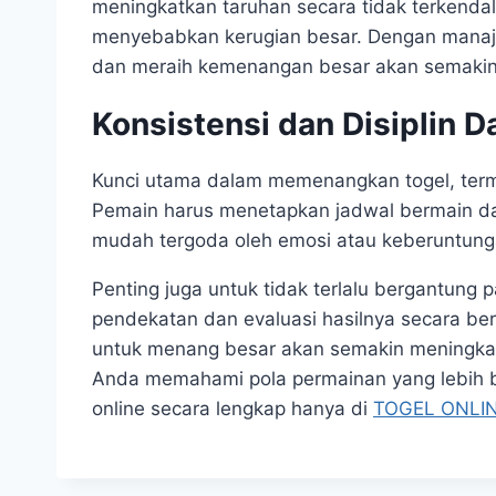
meningkatkan taruhan secara tidak terkendali
menyebabkan kerugian besar. Dengan manaj
dan meraih kemenangan besar akan semakin
Konsistensi dan Disiplin 
Kunci utama dalam memenangkan togel, termasu
Pemain harus menetapkan jadwal bermain dan
mudah tergoda oleh emosi atau keberuntung
Penting juga untuk tidak terlalu bergantung
pendekatan dan evaluasi hasilnya secara berk
untuk menang besar akan semakin meningka
Anda memahami pola permainan yang lebih bai
online secara lengkap hanya di
TOGEL ONLI