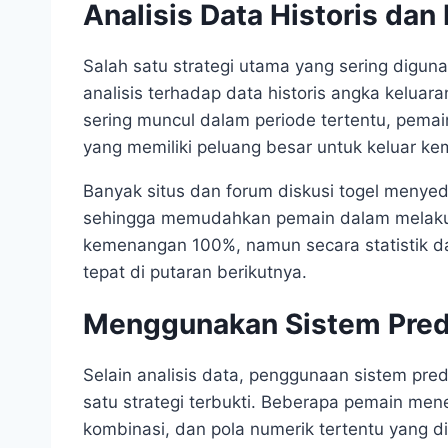
Analisis Data Historis dan
Salah satu strategi utama yang sering digu
analisis terhadap data historis angka kelua
sering muncul dalam periode tertentu, pemai
yang memiliki peluang besar untuk keluar kem
Banyak situs dan forum diskusi togel menyed
sehingga memudahkan pemain dalam melakuka
kemenangan 100%, namun secara statistik d
tepat di putaran berikutnya.
Menggunakan Sistem Pred
Selain analisis data, penggunaan sistem pre
satu strategi terbukti. Beberapa pemain me
kombinasi, dan pola numerik tertentu yang di