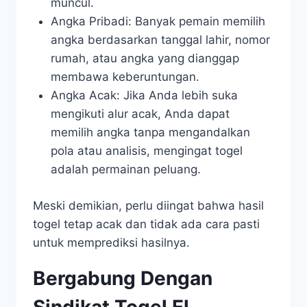
muncul.
Angka Pribadi: Banyak pemain memilih
angka berdasarkan tanggal lahir, nomor
rumah, atau angka yang dianggap
membawa keberuntungan.
Angka Acak: Jika Anda lebih suka
mengikuti alur acak, Anda dapat
memilih angka tanpa mengandalkan
pola atau analisis, mengingat togel
adalah permainan peluang.
Meski demikian, perlu diingat bahwa hasil
togel tetap acak dan tidak ada cara pasti
untuk memprediksi hasilnya.
Bergabung Dengan
Sindikat Togel El