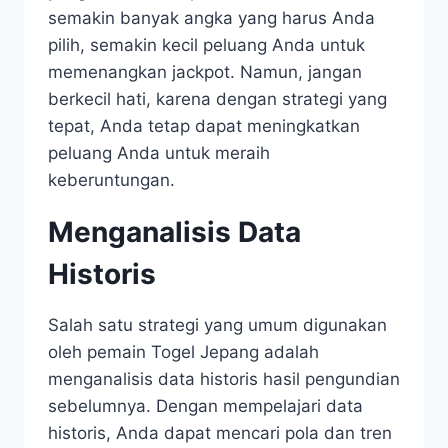
semakin banyak angka yang harus Anda
pilih, semakin kecil peluang Anda untuk
memenangkan jackpot. Namun, jangan
berkecil hati, karena dengan strategi yang
tepat, Anda tetap dapat meningkatkan
peluang Anda untuk meraih
keberuntungan.
Menganalisis Data
Historis
Salah satu strategi yang umum digunakan
oleh pemain Togel Jepang adalah
menganalisis data historis hasil pengundian
sebelumnya. Dengan mempelajari data
historis, Anda dapat mencari pola dan tren