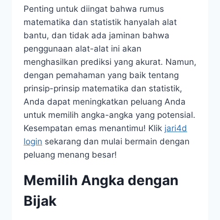
Penting untuk diingat bahwa rumus
matematika dan statistik hanyalah alat
bantu, dan tidak ada jaminan bahwa
penggunaan alat-alat ini akan
menghasilkan prediksi yang akurat. Namun,
dengan pemahaman yang baik tentang
prinsip-prinsip matematika dan statistik,
Anda dapat meningkatkan peluang Anda
untuk memilih angka-angka yang potensial.
Kesempatan emas menantimu! Klik
jari4d
login
sekarang dan mulai bermain dengan
peluang menang besar!
Memilih Angka dengan
Bijak