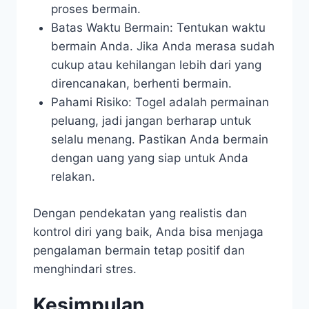
proses bermain.
Batas Waktu Bermain: Tentukan waktu
bermain Anda. Jika Anda merasa sudah
cukup atau kehilangan lebih dari yang
direncanakan, berhenti bermain.
Pahami Risiko: Togel adalah permainan
peluang, jadi jangan berharap untuk
selalu menang. Pastikan Anda bermain
dengan uang yang siap untuk Anda
relakan.
Dengan pendekatan yang realistis dan
kontrol diri yang baik, Anda bisa menjaga
pengalaman bermain tetap positif dan
menghindari stres.
Kesimpulan