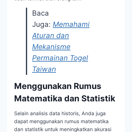
Baca
Juga:
Memahami
Aturan dan
Mekanisme
Permainan Togel
Taiwan
Menggunakan Rumus
Matematika dan Statistik
Selain analisis data historis, Anda juga
dapat menggunakan rumus matematika
dan statistik untuk meningkatkan akurasi