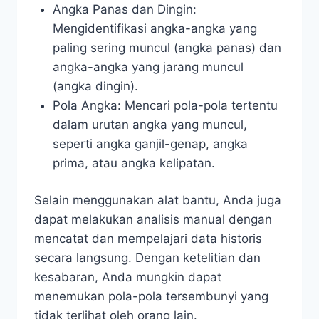
Angka Panas dan Dingin:
Mengidentifikasi angka-angka yang
paling sering muncul (angka panas) dan
angka-angka yang jarang muncul
(angka dingin).
Pola Angka: Mencari pola-pola tertentu
dalam urutan angka yang muncul,
seperti angka ganjil-genap, angka
prima, atau angka kelipatan.
Selain menggunakan alat bantu, Anda juga
dapat melakukan analisis manual dengan
mencatat dan mempelajari data historis
secara langsung. Dengan ketelitian dan
kesabaran, Anda mungkin dapat
menemukan pola-pola tersembunyi yang
tidak terlihat oleh orang lain.