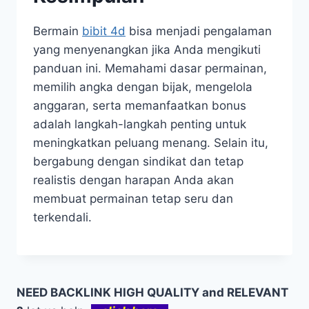
Bermain
bibit 4d
bisa menjadi pengalaman
yang menyenangkan jika Anda mengikuti
panduan ini. Memahami dasar permainan,
memilih angka dengan bijak, mengelola
anggaran, serta memanfaatkan bonus
adalah langkah-langkah penting untuk
meningkatkan peluang menang. Selain itu,
bergabung dengan sindikat dan tetap
realistis dengan harapan Anda akan
membuat permainan tetap seru dan
terkendali.
NEED BACKLINK HIGH QUALITY and RELEVANT