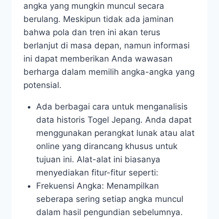
angka yang mungkin muncul secara
berulang. Meskipun tidak ada jaminan
bahwa pola dan tren ini akan terus
berlanjut di masa depan, namun informasi
ini dapat memberikan Anda wawasan
berharga dalam memilih angka-angka yang
potensial.
Ada berbagai cara untuk menganalisis
data historis Togel Jepang. Anda dapat
menggunakan perangkat lunak atau alat
online yang dirancang khusus untuk
tujuan ini. Alat-alat ini biasanya
menyediakan fitur-fitur seperti:
Frekuensi Angka: Menampilkan
seberapa sering setiap angka muncul
dalam hasil pengundian sebelumnya.