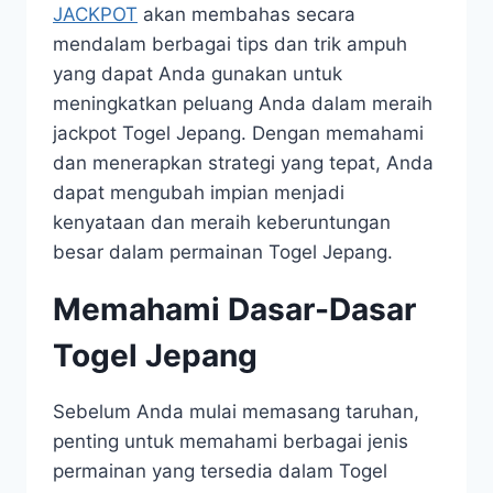
JACKPOT
akan membahas secara
mendalam berbagai tips dan trik ampuh
yang dapat Anda gunakan untuk
meningkatkan peluang Anda dalam meraih
jackpot Togel Jepang. Dengan memahami
dan menerapkan strategi yang tepat, Anda
dapat mengubah impian menjadi
kenyataan dan meraih keberuntungan
besar dalam permainan Togel Jepang.
Memahami Dasar-Dasar
Togel Jepang
Sebelum Anda mulai memasang taruhan,
penting untuk memahami berbagai jenis
permainan yang tersedia dalam Togel