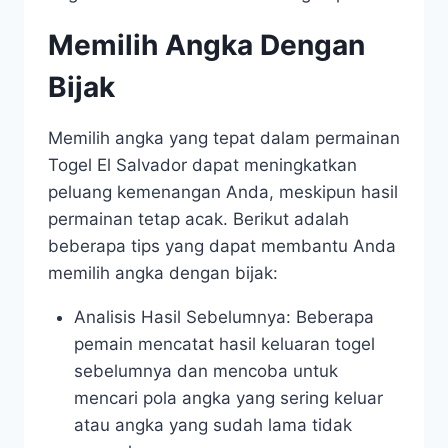
Memilih Angka Dengan
Bijak
Memilih angka yang tepat dalam permainan
Togel El Salvador dapat meningkatkan
peluang kemenangan Anda, meskipun hasil
permainan tetap acak. Berikut adalah
beberapa tips yang dapat membantu Anda
memilih angka dengan bijak:
Analisis Hasil Sebelumnya: Beberapa
pemain mencatat hasil keluaran togel
sebelumnya dan mencoba untuk
mencari pola angka yang sering keluar
atau angka yang sudah lama tidak