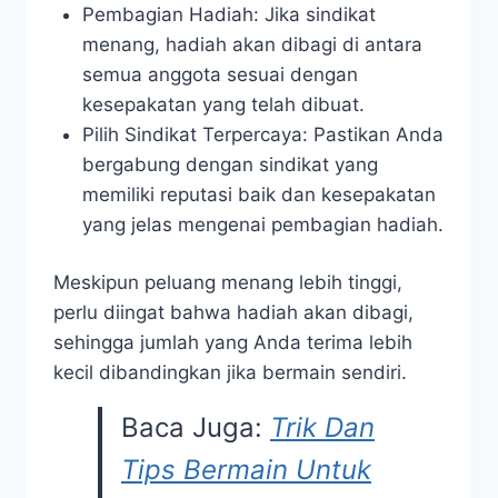
Pembagian Hadiah: Jika sindikat
menang, hadiah akan dibagi di antara
semua anggota sesuai dengan
kesepakatan yang telah dibuat.
Pilih Sindikat Terpercaya: Pastikan Anda
bergabung dengan sindikat yang
memiliki reputasi baik dan kesepakatan
yang jelas mengenai pembagian hadiah.
Meskipun peluang menang lebih tinggi,
perlu diingat bahwa hadiah akan dibagi,
sehingga jumlah yang Anda terima lebih
kecil dibandingkan jika bermain sendiri.
Baca Juga:
Trik Dan
Tips Bermain Untuk