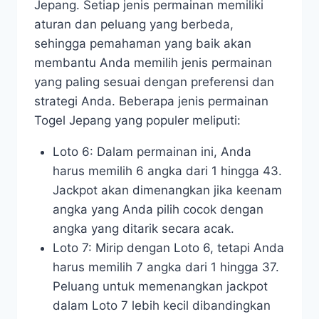
Jepang. Setiap jenis permainan memiliki
aturan dan peluang yang berbeda,
sehingga pemahaman yang baik akan
membantu Anda memilih jenis permainan
yang paling sesuai dengan preferensi dan
strategi Anda. Beberapa jenis permainan
Togel Jepang yang populer meliputi:
Loto 6: Dalam permainan ini, Anda
harus memilih 6 angka dari 1 hingga 43.
Jackpot akan dimenangkan jika keenam
angka yang Anda pilih cocok dengan
angka yang ditarik secara acak.
Loto 7: Mirip dengan Loto 6, tetapi Anda
harus memilih 7 angka dari 1 hingga 37.
Peluang untuk memenangkan jackpot
dalam Loto 7 lebih kecil dibandingkan