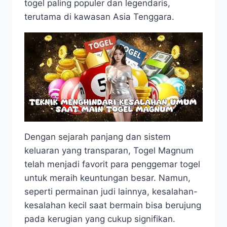
togel paling populer dan legendaris,
terutama di kawasan Asia Tenggara.
Dengan sejarah panjang dan sistem
keluaran yang transparan, Togel Magnum
telah menjadi favorit para penggemar togel
untuk meraih keuntungan besar. Namun,
seperti permainan judi lainnya, kesalahan-
kesalahan kecil saat bermain bisa berujung
pada kerugian yang cukup signifikan.