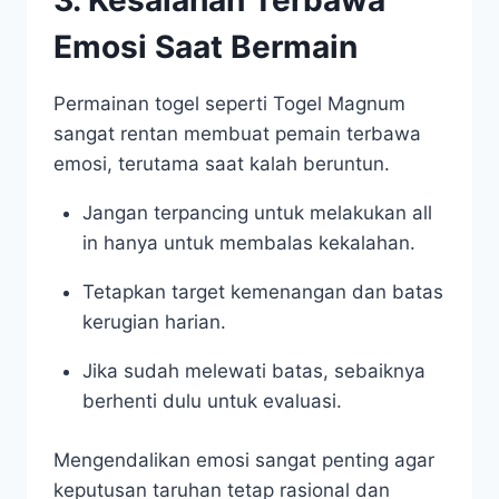
3. Kesalahan Terbawa
Emosi Saat Bermain
Permainan togel seperti Togel Magnum
sangat rentan membuat pemain terbawa
emosi, terutama saat kalah beruntun.
Jangan terpancing untuk melakukan all
in hanya untuk membalas kekalahan.
Tetapkan target kemenangan dan batas
kerugian harian.
Jika sudah melewati batas, sebaiknya
berhenti dulu untuk evaluasi.
Mengendalikan emosi sangat penting agar
keputusan taruhan tetap rasional dan