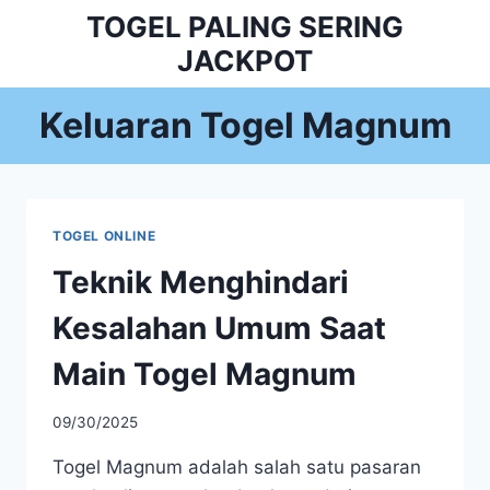
Skip
TOGEL PALING SERING
to
JACKPOT
content
Keluaran Togel Magnum
TOGEL ONLINE
Teknik Menghindari
Kesalahan Umum Saat
Main Togel Magnum
09/30/2025
Togel Magnum adalah salah satu pasaran