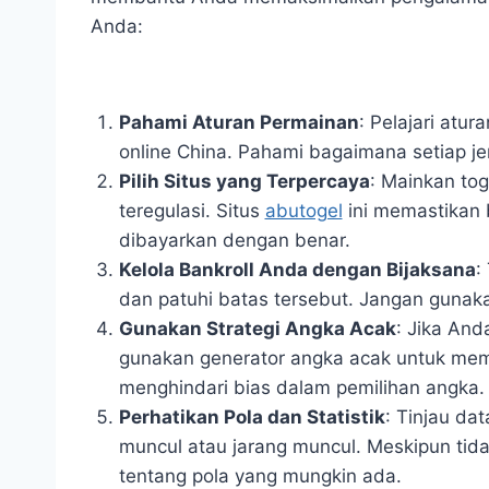
Anda:
Pahami Aturan Permainan
: Pelajari atu
online China. Pahami bagaimana setiap je
Pilih Situs yang Terpercaya
: Mainkan tog
teregulasi. Situs
abutogel
ini memastikan
dibayarkan dengan benar.
Kelola Bankroll Anda dengan Bijaksana
:
dan patuhi batas tersebut. Jangan guna
Gunakan Strategi Angka Acak
: Jika And
gunakan generator angka acak untuk mem
menghindari bias dalam pemilihan angka.
Perhatikan Pola dan Statistik
: Tinjau dat
muncul atau jarang muncul. Meskipun tid
tentang pola yang mungkin ada.