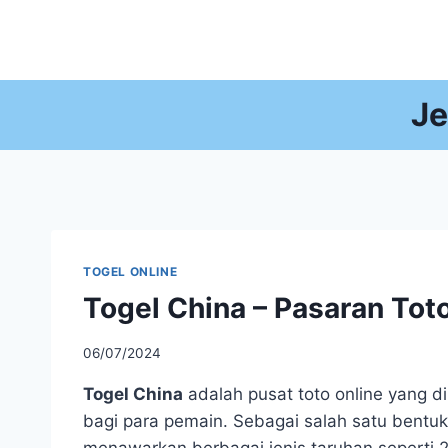
Skip
to
content
Je
TOGEL ONLINE
Togel China – Pasaran Tot
06/07/2024
Togel China
adalah pusat toto online yang 
bagi para pemain. Sebagai salah satu bentuk 
menawarkan berbagai jenis taruhan seperti 2D