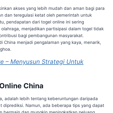
inkan akses yang lebih mudah dan aman bagi para
n dan teregulasi ketat oleh pemerintah untuk
, pendapatan dari togel online ini sering
olahraga, menjadikan partisipasi dalam togel tidak
 kontribusi bagi pembangunan masyarakat.
 di China menjadi pengalaman yang kaya, menarik,
ghoa.
re – Menyusun Strategi Untuk
Online China
a, adalah lebih tentang keberuntungan daripada
at diprediksi. Namun, ada beberapa tips yang dapat
 bermain dan mungkin meningkatkan peluang