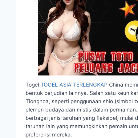
Togel
TOGEL ASIA TERLENGKAP
China memil
bentuk perjudian lainnya. Salah satu keunika
Tionghoa, seperti penggunaan shio (simbol 
elemen budaya dan mistis dalam permainan. 
berbagai jenis taruhan yang fleksibel, mulai 
taruhan lain yang memungkinkan pemain untu
preferensi mereka.