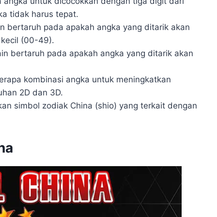
 angka untuk dicocokkan dengan tiga digit dari
ka tidak harus tepat.
n bertaruh pada apakah angka yang ditarik akan
kecil (00-49).
n bertaruh pada apakah angka yang ditarik akan
erapa kombinasi angka untuk meningkatkan
uhan 2D dan 3D.
an simbol zodiak China (shio) yang terkait dengan
na