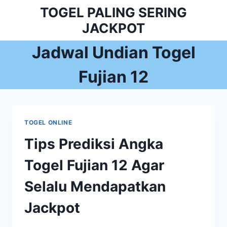
Skip
TOGEL PALING SERING
to
JACKPOT
content
Jadwal Undian Togel
Fujian 12
TOGEL ONLINE
Tips Prediksi Angka
Togel Fujian 12 Agar
Selalu Mendapatkan
Jackpot