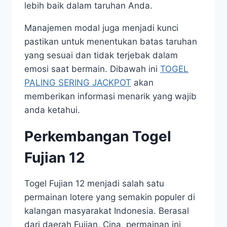
lebih baik dalam taruhan Anda.
Manajemen modal juga menjadi kunci
pastikan untuk menentukan batas taruhan
yang sesuai dan tidak terjebak dalam
emosi saat bermain. Dibawah ini
TOGEL
PALING SERING JACKPOT
akan
memberikan informasi menarik yang wajib
anda ketahui.
Perkembangan Togel
Fujian 12
Togel Fujian 12 menjadi salah satu
permainan lotere yang semakin populer di
kalangan masyarakat Indonesia. Berasal
dari daerah Fujian, Cina, permainan ini