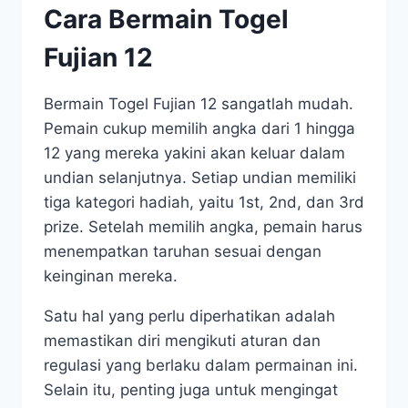
Cara Bermain Togel
Fujian 12
Bermain Togel Fujian 12 sangatlah mudah.
Pemain cukup memilih angka dari 1 hingga
12 yang mereka yakini akan keluar dalam
undian selanjutnya. Setiap undian memiliki
tiga kategori hadiah, yaitu 1st, 2nd, dan 3rd
prize. Setelah memilih angka, pemain harus
menempatkan taruhan sesuai dengan
keinginan mereka.
Satu hal yang perlu diperhatikan adalah
memastikan diri mengikuti aturan dan
regulasi yang berlaku dalam permainan ini.
Selain itu, penting juga untuk mengingat