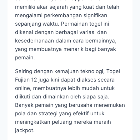
memiliki akar sejarah yang kuat dan telah
mengalami perkembangan signifikan
sepanjang waktu. Permainan togel ini
dikenal dengan berbagai variasi dan
kesederhanaan dalam cara bermainnya,
yang membuatnya menarik bagi banyak
pemain.
Seiring dengan kemajuan teknologi, Togel
Fujian 12 juga kini dapat diakses secara
online, membuatnya lebih mudah untuk
diikuti dan dimainkan oleh siapa saja.
Banyak pemain yang berusaha menemukan
pola dan strategi yang efektif untuk
meningkatkan peluang mereka meraih
jackpot.