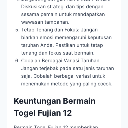
Diskusikan strategi dan tips dengan
sesama pemain untuk mendapatkan
wawasan tambahan.
Tetap Tenang dan Fokus: Jangan
biarkan emosi memengaruhi keputusan
taruhan Anda. Pastikan untuk tetap
tenang dan fokus saat bermain.
Cobalah Berbagai Variasi Taruhan:
Jangan terjebak pada satu jenis taruhan
saja. Cobalah berbagai variasi untuk
menemukan metode yang paling cocok.
Keuntungan Bermain
Togel Fujian 12
Bermain Togel Fujian 12 memberikan