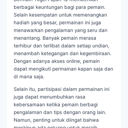
berbagai keuntungan bagi para pemain.
Selain kesempatan untuk memenangkan
hadiah yang besar, permainan ini juga
menawarkan pengalaman yang seru dan
menantang. Banyak pemain merasa
terhibur dan terlibat dalam setiap undian,
menambah ketegangan dan kegembiraan.
Dengan adanya akses online, pemain
dapat mengikuti permainan kapan saja dan
di mana saja.
Selain itu, partisipasi dalam permainan ini
juga dapat menumbuhkan rasa
kebersamaan ketika pemain berbagi
pengalaman dan tips dengan orang lain.
Namun, penting untuk diingat bahwa
meskipun ada peluang untuk meraih