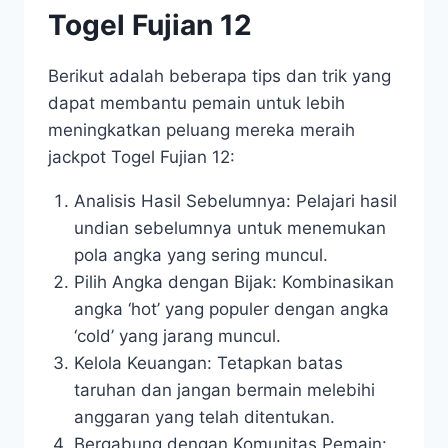
Togel Fujian 12
Berikut adalah beberapa tips dan trik yang
dapat membantu pemain untuk lebih
meningkatkan peluang mereka meraih
jackpot Togel Fujian 12:
Analisis Hasil Sebelumnya: Pelajari hasil
undian sebelumnya untuk menemukan
pola angka yang sering muncul.
Pilih Angka dengan Bijak: Kombinasikan
angka ‘hot’ yang populer dengan angka
‘cold’ yang jarang muncul.
Kelola Keuangan: Tetapkan batas
taruhan dan jangan bermain melebihi
anggaran yang telah ditentukan.
Bergabung dengan Komunitas Pemain: