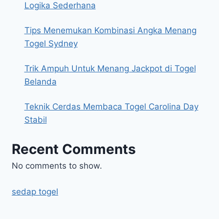
Logika Sederhana
Tips Menemukan Kombinasi Angka Menang
Togel Sydney
Trik Ampuh Untuk Menang Jackpot di Togel
Belanda
Teknik Cerdas Membaca Togel Carolina Day
Stabil
Recent Comments
No comments to show.
sedap togel