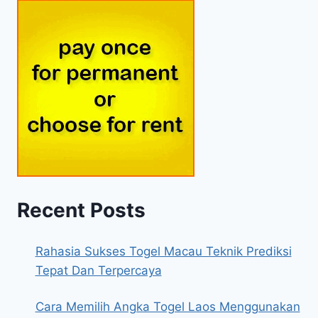
Recent Posts
Rahasia Sukses Togel Macau Teknik Prediksi
Tepat Dan Terpercaya
Cara Memilih Angka Togel Laos Menggunakan