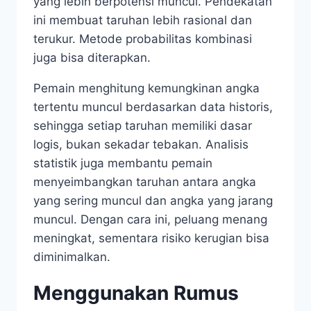
yang lebih berpotensi muncul. Pendekatan
ini membuat taruhan lebih rasional dan
terukur. Metode probabilitas kombinasi
juga bisa diterapkan.
Pemain menghitung kemungkinan angka
tertentu muncul berdasarkan data historis,
sehingga setiap taruhan memiliki dasar
logis, bukan sekadar tebakan. Analisis
statistik juga membantu pemain
menyeimbangkan taruhan antara angka
yang sering muncul dan angka yang jarang
muncul. Dengan cara ini, peluang menang
meningkat, sementara risiko kerugian bisa
diminimalkan.
Menggunakan Rumus