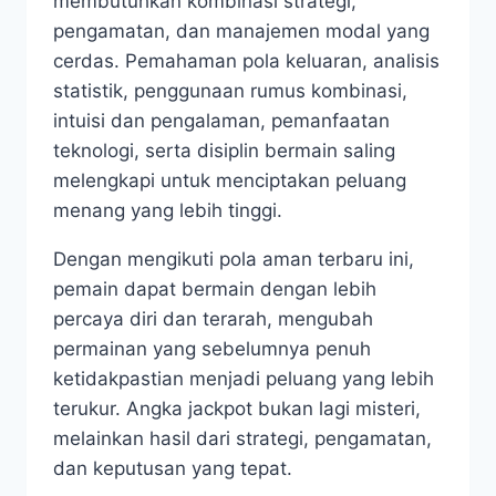
membutuhkan kombinasi strategi,
pengamatan, dan manajemen modal yang
cerdas. Pemahaman pola keluaran, analisis
statistik, penggunaan rumus kombinasi,
intuisi dan pengalaman, pemanfaatan
teknologi, serta disiplin bermain saling
melengkapi untuk menciptakan peluang
menang yang lebih tinggi.
Dengan mengikuti pola aman terbaru ini,
pemain dapat bermain dengan lebih
percaya diri dan terarah, mengubah
permainan yang sebelumnya penuh
ketidakpastian menjadi peluang yang lebih
terukur. Angka jackpot bukan lagi misteri,
melainkan hasil dari strategi, pengamatan,
dan keputusan yang tepat.