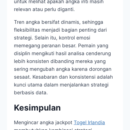
untuk melihat apakah angka inti masih
relevan atau perlu diganti.
Tren angka bersifat dinamis, sehingga
fleksibilitas menjadi bagian penting dari
strategi. Selain itu, kontrol emosi
memegang peranan besar. Pemain yang
disiplin mengikuti hasil analisa cenderung
lebih konsisten dibanding mereka yang
sering mengubah angka karena dorongan
sesaat. Kesabaran dan konsistensi adalah
kunci utama dalam menjalankan strategi
berbasis data.
Kesimpulan
Mengincar angka jackpot
Togel Irlandia