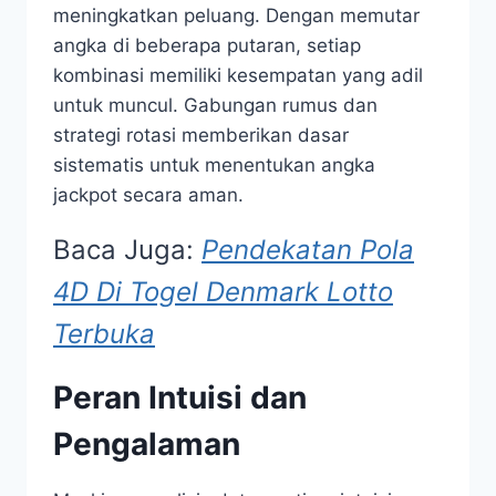
meningkatkan peluang. Dengan memutar
angka di beberapa putaran, setiap
kombinasi memiliki kesempatan yang adil
untuk muncul. Gabungan rumus dan
strategi rotasi memberikan dasar
sistematis untuk menentukan angka
jackpot secara aman.
Baca Juga:
Pendekatan Pola
4D Di Togel Denmark Lotto
Terbuka
Peran Intuisi dan
Pengalaman