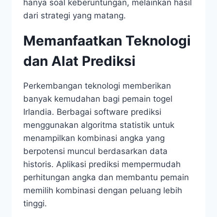
hanya soal keberuntungan, melainkan hasil
dari strategi yang matang.
Memanfaatkan Teknologi
dan Alat Prediksi
Perkembangan teknologi memberikan
banyak kemudahan bagi pemain togel
Irlandia. Berbagai software prediksi
menggunakan algoritma statistik untuk
menampilkan kombinasi angka yang
berpotensi muncul berdasarkan data
historis. Aplikasi prediksi mempermudah
perhitungan angka dan membantu pemain
memilih kombinasi dengan peluang lebih
tinggi.