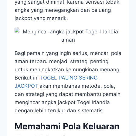
yang sangat diminati karena sensasi tebak
angka yang menegangkan dan peluang
jackpot yang menarik.
Bagi pemain yang ingin serius, mencari pola
aman terbaru menjadi strategi penting
untuk meningkatkan kemungkinan menang.
Berikut ini
TOGEL PALING SERING
JACKPOT
akan membahas metode, pola,
dan strategi yang dapat membantu pemain
mengincar angka jackpot Togel Irlandia
dengan lebih terukur dan sistematis.
Memahami Pola Keluaran