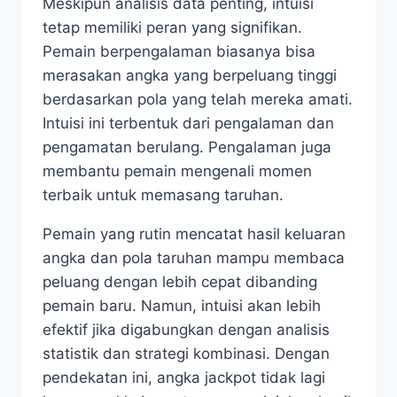
Meskipun analisis data penting, intuisi
tetap memiliki peran yang signifikan.
Pemain berpengalaman biasanya bisa
merasakan angka yang berpeluang tinggi
berdasarkan pola yang telah mereka amati.
Intuisi ini terbentuk dari pengalaman dan
pengamatan berulang. Pengalaman juga
membantu pemain mengenali momen
terbaik untuk memasang taruhan.
Pemain yang rutin mencatat hasil keluaran
angka dan pola taruhan mampu membaca
peluang dengan lebih cepat dibanding
pemain baru. Namun, intuisi akan lebih
efektif jika digabungkan dengan analisis
statistik dan strategi kombinasi. Dengan
pendekatan ini, angka jackpot tidak lagi