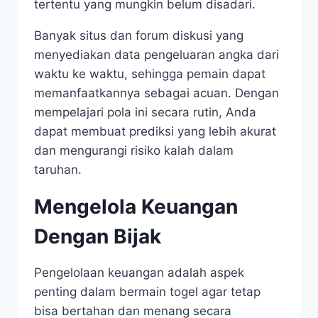
tertentu yang mungkin belum disadari.
Banyak situs dan forum diskusi yang
menyediakan data pengeluaran angka dari
waktu ke waktu, sehingga pemain dapat
memanfaatkannya sebagai acuan. Dengan
mempelajari pola ini secara rutin, Anda
dapat membuat prediksi yang lebih akurat
dan mengurangi risiko kalah dalam
taruhan.
Mengelola Keuangan
Dengan Bijak
Pengelolaan keuangan adalah aspek
penting dalam bermain togel agar tetap
bisa bertahan dan menang secara