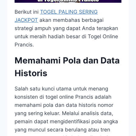
Berikut ini
TOGEL PALING SERING
JACKPOT
akan membahas berbagai
strategi ampuh yang dapat Anda terapkan
untuk meraih hadiah besar di Togel Online
Prancis.
Memahami Pola dan Data
Historis
Salah satu kunci utama untuk menang
konsisten di togel online Prancis adalah
memahami pola dan data historis nomor
yang sering keluar. Melalui analisis data,
pemain dapat mengidentifikasi pola angka
yang muncul secara berulang atau tren