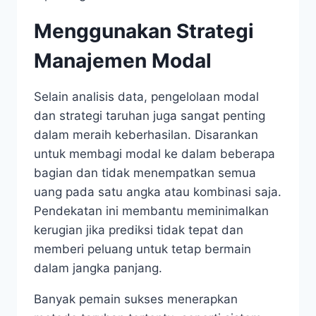
Menggunakan Strategi
Manajemen Modal
Selain analisis data, pengelolaan modal
dan strategi taruhan juga sangat penting
dalam meraih keberhasilan. Disarankan
untuk membagi modal ke dalam beberapa
bagian dan tidak menempatkan semua
uang pada satu angka atau kombinasi saja.
Pendekatan ini membantu meminimalkan
kerugian jika prediksi tidak tepat dan
memberi peluang untuk tetap bermain
dalam jangka panjang.
Banyak pemain sukses menerapkan