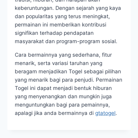
keberuntungan. ​Dengan sejarah yang kaya
dan popularitas yang terus meningkat,
permainan ini memberikan kontribusi
signifikan terhadap pendapatan
masyarakat dan program-program sosial.
Cara bermainnya yang sederhana, fitur
menarik, serta variasi taruhan yang
beragam menjadikan Togel sebagai pilihan
yang menarik bagi para penjudi. Permainan
Togel ini dapat menjadi bentuk hiburan
yang menyenangkan dan mungkin juga
menguntungkan bagi para pemainnya,
apalagi jika anda bermainnya di
gtatogel
.