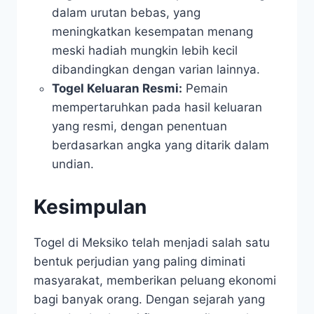
dalam urutan bebas, yang
meningkatkan kesempatan menang
meski hadiah mungkin lebih kecil
dibandingkan dengan varian lainnya.
Togel Keluaran Resmi:
Pemain
mempertaruhkan pada hasil keluaran
yang resmi, dengan penentuan
berdasarkan angka yang ditarik dalam
undian.
Kesimpulan
​Togel di Meksiko telah menjadi salah satu
bentuk perjudian yang paling diminati
masyarakat, memberikan peluang ekonomi
bagi banyak orang. Dengan sejarah yang