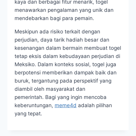
kaya dan berbagai fitur menarik, togel
menawarkan pengalaman yang unik dan
mendebarkan bagi para pemain.
Meskipun ada risiko terkait dengan
perjudian, daya tarik hadiah besar dan
kesenangan dalam bermain membuat togel
tetap eksis dalam kebudayaan perjudian di
Meksiko. Dalam konteks sosial, togel juga
berpotensi memberikan dampak baik dan
buruk, tergantung pada perspektif yang
diambil oleh masyarakat dan
pemerintah. Bagi yang ingin mencoba
keberuntungan,
meme4d
adalah pilihan
yang tepat.