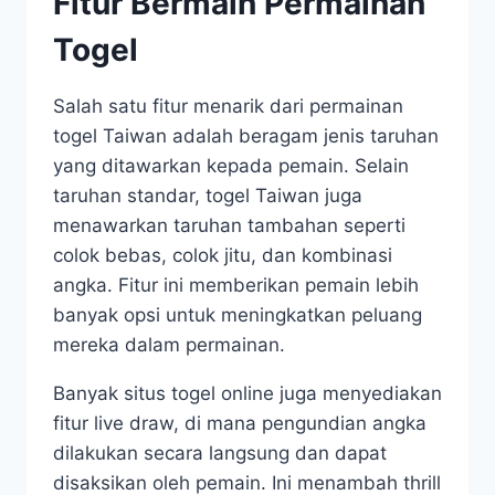
Fitur Bermain Permainan
Togel
Salah satu fitur menarik dari permainan
togel Taiwan adalah beragam jenis taruhan
yang ditawarkan kepada pemain. Selain
taruhan standar, togel Taiwan juga
menawarkan taruhan tambahan seperti
colok bebas, colok jitu, dan kombinasi
angka. Fitur ini memberikan pemain lebih
banyak opsi untuk meningkatkan peluang
mereka dalam permainan.
Banyak situs togel online juga menyediakan
fitur live draw, di mana pengundian angka
dilakukan secara langsung dan dapat
disaksikan oleh pemain. Ini menambah thrill