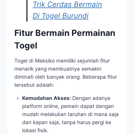
Trik Cerdas Bermain
Di Togel Burundi
Fitur Bermain Permainan
Togel
Togel di Meksiko memiliki sejumlah fitur
menarik yang membuatnya semakin
diminati oleh banyak orang. Beberapa fitur
tersebut adalah:
Kemudahan Akses:
Dengan adanya
platform online, pemain dapat dengan
mudah melakukan taruhan di mana saja
dan kapan saja, tanpa harus pergi ke
lokasi fisik.