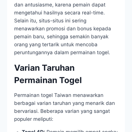
dan antusiasme, karena pemain dapat
mengetahui hasilnya secara real-time.
Selain itu, situs-situs ini sering
menawarkan promosi dan bonus kepada
pemain baru, sehingga semakin banyak
orang yang tertarik untuk mencoba
peruntungannya dalam permainan togel.
Varian Taruhan
Permainan Togel
Permainan togel Taiwan menawarkan
berbagai varian taruhan yang menarik dan
bervariasi. Beberapa varian yang sangat
populer meliputi: