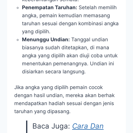
Penempatan Taruhan:
Setelah memilih
angka, pemain kemudian memasang
taruhan sesuai dengan kombinasi angka
yang dipilih.
Menunggu Undian:
Tanggal undian
biasanya sudah ditetapkan, di mana
angka yang dipilih akan diuji coba untuk
menentukan pemenangnya. Undian ini
disiarkan secara langsung.
Jika angka yang dipilih pemain cocok
dengan hasil undian, mereka akan berhak
mendapatkan hadiah sesuai dengan jenis
taruhan yang dipasang.
Baca Juga:
Cara Dan