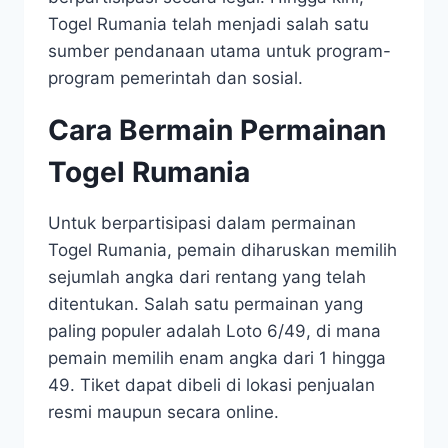
Togel Rumania telah menjadi salah satu
sumber pendanaan utama untuk program-
program pemerintah dan sosial.
Cara Bermain Permainan
Togel Rumania
Untuk berpartisipasi dalam permainan
Togel Rumania, pemain diharuskan memilih
sejumlah angka dari rentang yang telah
ditentukan. Salah satu permainan yang
paling populer adalah Loto 6/49, di mana
pemain memilih enam angka dari 1 hingga
49. Tiket dapat dibeli di lokasi penjualan
resmi maupun secara online.