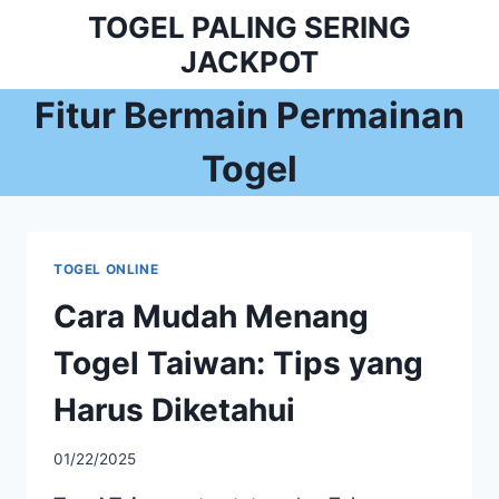
Skip
TOGEL PALING SERING
to
JACKPOT
content
Fitur Bermain Permainan
Togel
TOGEL ONLINE
Cara Mudah Menang
Togel Taiwan: Tips yang
Harus Diketahui
01/22/2025