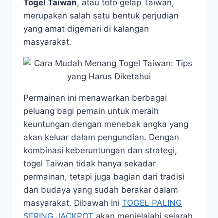
Togel Taiwan
, atau toto gelap Taiwan,
merupakan salah satu bentuk perjudian
yang amat digemari di kalangan
masyarakat.
Permainan ini menawarkan berbagai
peluang bagi pemain untuk meraih
keuntungan dengan menebak angka yang
akan keluar dalam pengundian. Dengan
kombinasi keberuntungan dan strategi,
togel Taiwan tidak hanya sekadar
permainan, tetapi juga bagian dari tradisi
dan budaya yang sudah berakar dalam
masyarakat. Dibawah ini
TOGEL PALING
SERING JACKPOT
akan menjelajahi sejarah