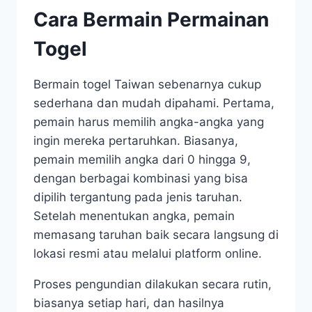
Cara Bermain Permainan
Togel
Bermain togel Taiwan sebenarnya cukup
sederhana dan mudah dipahami. Pertama,
pemain harus memilih angka-angka yang
ingin mereka pertaruhkan. Biasanya,
pemain memilih angka dari 0 hingga 9,
dengan berbagai kombinasi yang bisa
dipilih tergantung pada jenis taruhan.
Setelah menentukan angka, pemain
memasang taruhan baik secara langsung di
lokasi resmi atau melalui platform online.
Proses pengundian dilakukan secara rutin,
biasanya setiap hari, dan hasilnya