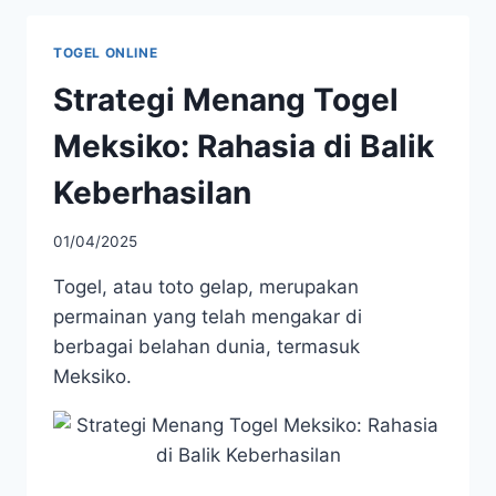
TOGEL ONLINE
Strategi Menang Togel
Meksiko: Rahasia di Balik
Keberhasilan
01/04/2025
Togel, atau toto gelap, merupakan
permainan yang telah mengakar di
berbagai belahan dunia, termasuk
Meksiko.