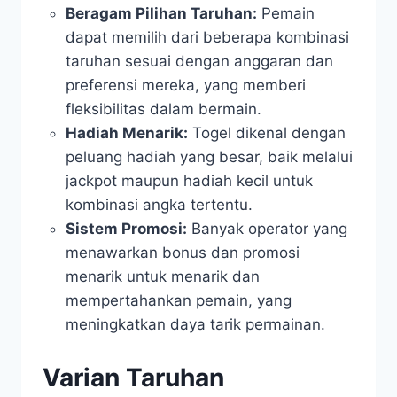
Beragam Pilihan Taruhan:
Pemain
dapat memilih dari beberapa kombinasi
taruhan sesuai dengan anggaran dan
preferensi mereka, yang memberi
fleksibilitas dalam bermain.
Hadiah Menarik:
Togel dikenal dengan
peluang hadiah yang besar, baik melalui
jackpot maupun hadiah kecil untuk
kombinasi angka tertentu.
Sistem Promosi:
Banyak operator yang
menawarkan bonus dan promosi
menarik untuk menarik dan
mempertahankan pemain, yang
meningkatkan daya tarik permainan.
Varian Taruhan