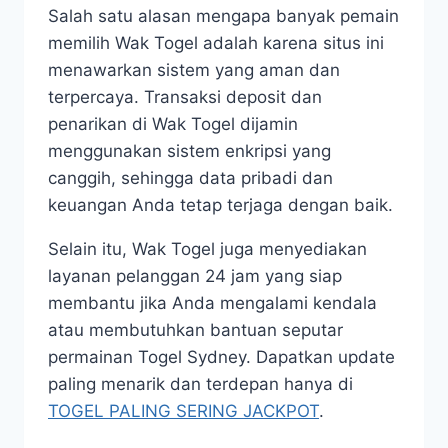
Salah satu alasan mengapa banyak pemain
memilih Wak Togel adalah karena situs ini
menawarkan sistem yang aman dan
terpercaya. Transaksi deposit dan
penarikan di Wak Togel dijamin
menggunakan sistem enkripsi yang
canggih, sehingga data pribadi dan
keuangan Anda tetap terjaga dengan baik.
Selain itu, Wak Togel juga menyediakan
layanan pelanggan 24 jam yang siap
membantu jika Anda mengalami kendala
atau membutuhkan bantuan seputar
permainan Togel Sydney. Dapatkan update
paling menarik dan terdepan hanya di
TOGEL PALING SERING JACKPOT
.