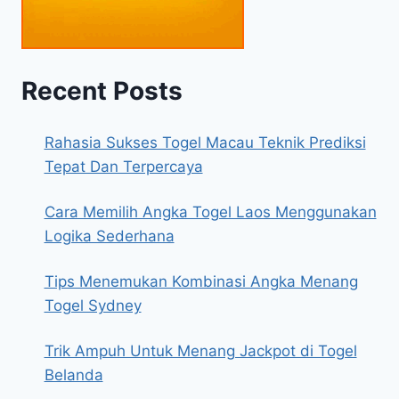
Recent Posts
Rahasia Sukses Togel Macau Teknik Prediksi
Tepat Dan Terpercaya
Cara Memilih Angka Togel Laos Menggunakan
Logika Sederhana
Tips Menemukan Kombinasi Angka Menang
Togel Sydney
Trik Ampuh Untuk Menang Jackpot di Togel
Belanda