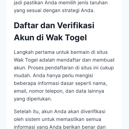
jadi pastikan Anda memilih jenis taruhan
yang sesuai dengan strategi Anda.
Daftar dan Verifikasi
Akun di Wak Togel
Langkah pertama untuk bermain di situs
Wak Togel adalah mendaftar dan membuat
akun. Proses pendaftaran di situs ini cukup
mudah. Anda hanya perlu mengisi
beberapa informasi dasar seperti nama,
email, nomor telepon, dan data lainnya
yang diperlukan.
Setelah itu, akun Anda akan diverifikasi
oleh sistem untuk memastikan semua
informasi yang Anda berikan benar dan