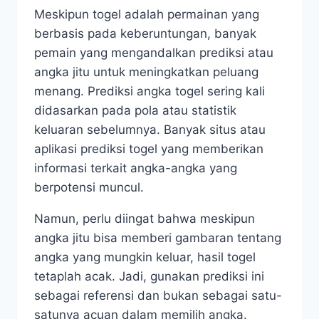
Meskipun togel adalah permainan yang
berbasis pada keberuntungan, banyak
pemain yang mengandalkan prediksi atau
angka jitu untuk meningkatkan peluang
menang. Prediksi angka togel sering kali
didasarkan pada pola atau statistik
keluaran sebelumnya. Banyak situs atau
aplikasi prediksi togel yang memberikan
informasi terkait angka-angka yang
berpotensi muncul.
Namun, perlu diingat bahwa meskipun
angka jitu bisa memberi gambaran tentang
angka yang mungkin keluar, hasil togel
tetaplah acak. Jadi, gunakan prediksi ini
sebagai referensi dan bukan sebagai satu-
satunya acuan dalam memilih angka.