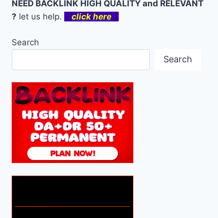
NEED BACKLINK HIGH QUALITY and RELEVANT
?
let us help.
click here
Search
Search