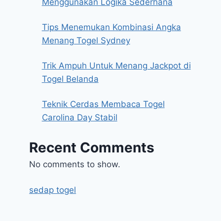
Menggunakan Logika Sederhana
Tips Menemukan Kombinasi Angka
Menang Togel Sydney
Trik Ampuh Untuk Menang Jackpot di
Togel Belanda
Teknik Cerdas Membaca Togel
Carolina Day Stabil
Recent Comments
No comments to show.
sedap togel