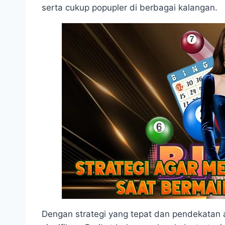
serta cukup popupler di berbagai kalangan.
Dengan strategi yang tepat dan pendekatan 