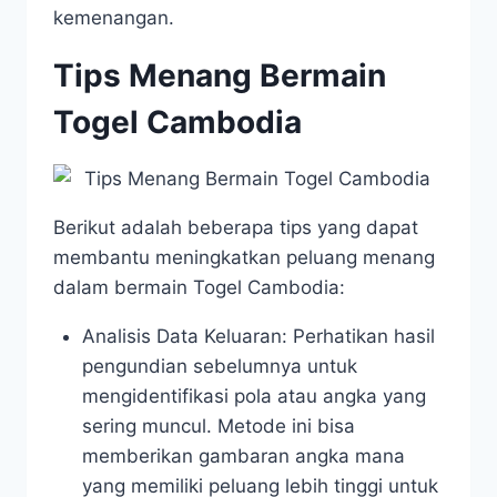
kemenangan.
Tips Menang Bermain
Togel Cambodia
Berikut adalah beberapa tips yang dapat
membantu meningkatkan peluang menang
dalam bermain Togel Cambodia:
Analisis Data Keluaran: Perhatikan hasil
pengundian sebelumnya untuk
mengidentifikasi pola atau angka yang
sering muncul. Metode ini bisa
memberikan gambaran angka mana
yang memiliki peluang lebih tinggi untuk