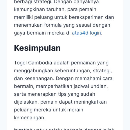
berbagi strategi. Dengan banyaknya
kemungkinan taruhan, para pemain
memiliki peluang untuk bereksperimen dan
menemukan formula yang sesuai dengan
gaya bermain mereka di
atas4d login
.
Kesimpulan
Togel Cambodia adalah permainan yang
menggabungkan keberuntungan, strategi,
dan kesenangan. ​Dengan memahami cara
bermain, memperhatikan jadwal undian,
serta menerapkan tips yang sudah
dijelaskan, pemain dapat meningkatkan
peluang mereka untuk meraih
kemenangan.​