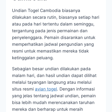
Undian Togel Cambodia biasanya
dilakukan secara rutin, biasanya setiap hari
atau pada hari tertentu dalam seminggu,
tergantung pada jenis permainan dan
penyelenggara. Pemain disarankan untuk
memperhatikan jadwal pengundian yang
resmi untuk memastikan mereka tidak
ketinggalan peluang.
Sebagian besar undian dilakukan pada
malam hari, dan hasil undian dapat dilihat
melalui tayangan langsung atau melalui
situs resmi
avian togel
. Dengan informasi
yang jelas tentang jadwal undian, pemain
bisa lebih mudah merencanakan taruhan
mereka dan berharap untuk meraih