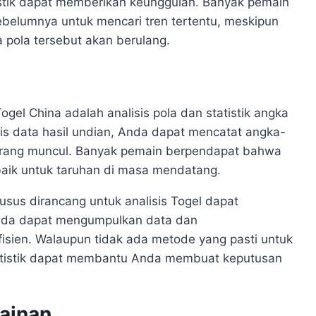
istik dapat memberikan keunggulan. Banyak pemain
belumnya untuk mencari tren tertentu, meskipun
 pola tersebut akan berulang.
ogel China adalah analisis pola dan statistik angka
s data hasil undian, Anda dapat mencatat angka-
arang muncul. Banyak pemain berpendapat bahwa
baik untuk taruhan di masa mendatang.
sus dirancang untuk analisis Togel dapat
Anda dapat mengumpulkan data dan
fisien. Walaupun tidak ada metode yang pasti untuk
tatistik dapat membantu Anda membuat keputusan
ainan