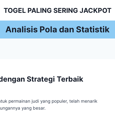
TOGEL PALING SERING JACKPOT
Analisis Pola dan Statistik
dengan Strategi Terbaik
tuk permainan judi yang populer, telah menarik
tungannya yang besar.