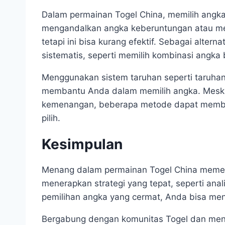
Dalam permainan Togel China, memilih angka
mengandalkan angka keberuntungan atau me
tetapi ini bisa kurang efektif. Sebagai alte
sistematis, seperti memilih kombinasi angka b
Menggunakan sistem taruhan seperti taruhan
membantu Anda dalam memilih angka. Meski
kemenangan, beberapa metode dapat memba
pilih.
Kesimpulan
Menang dalam permainan Togel China memerl
menerapkan strategi yang tepat, seperti anal
pemilihan angka yang cermat, Anda bisa me
Bergabung dengan komunitas Togel dan menc