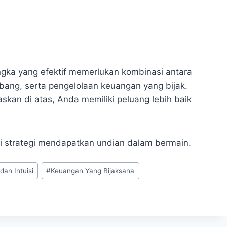
ngka yang efektif memerlukan kombinasi antara
bang, serta pengelolaan keuangan yang bijak.​
skan di atas, Anda memiliki peluang lebih baik
 strategi mendapatkan undian dalam bermain.
an Intuisi
#
Keuangan Yang Bijaksana