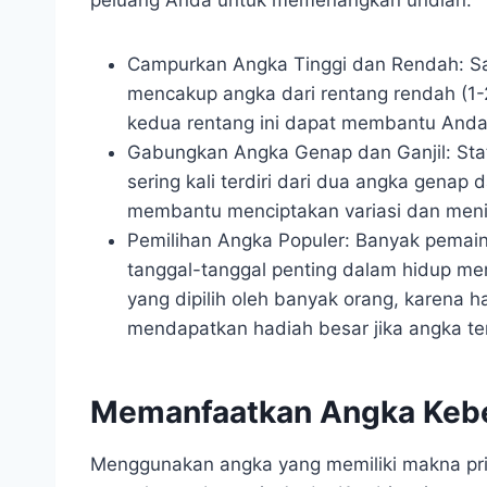
peluang Anda untuk memenangkan undian.
Campurkan Angka Tinggi dan Rendah: Saa
mencakup angka dari rentang rendah (1
kedua rentang ini dapat membantu Anda
Gabungkan Angka Genap dan Ganjil: Sta
sering kali terdiri dari dua angka genap d
membantu menciptakan variasi dan meni
Pemilihan Angka Populer: Banyak pemai
tanggal-tanggal penting dalam hidup mer
yang dipilih oleh banyak orang, karena 
mendapatkan hadiah besar jika angka te
Memanfaatkan Angka Keber
Menggunakan angka yang memiliki makna pri