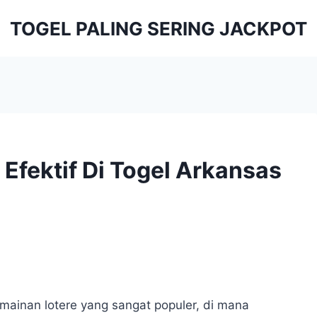
TOGEL PALING SERING JACKPOT
 Efektif Di Togel Arkansas
mainan lotere yang sangat populer, di mana