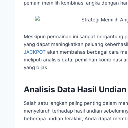
t
e
s
e
p
e
pemain memilih kombinasi angka dengan ha
s
b
e
g
e
A
o
n
r
p
o
g
a
p
k
e
m
r
Meskipun permainan ini sangat bergantung pa
yang dapat meningkatkan peluang keberhasil
JACKPOT
akan membahas berbagai cara memil
meliputi analisis data, pemilihan kombinas
yang bijak.
Analisis Data Hasil Undian
Salah satu langkah paling penting dalam mem
menyeluruh terhadap hasil undian sebelum
beberapa undian terakhir, Anda dapat memb