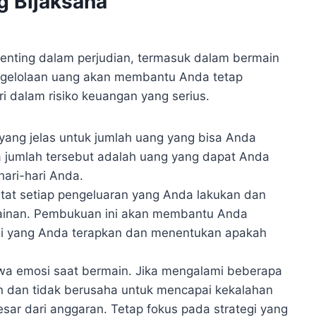
 Bijaksana
enting dalam perjudian, termasuk dalam bermain
engelolaan uang akan membantu Anda tetap
 dalam risiko keuangan yang serius.
ang jelas untuk jumlah uang yang bisa Anda
 jumlah tersebut adalah uang yang dapat Anda
ari-hari Anda.
at setiap pengeluaran yang Anda lakukan dan
mainan. Pembukuan ini akan membantu Anda
gi yang Anda terapkan dan menentukan apakah
wa emosi saat bermain. Jika mengalami beberapa
lin dan tidak berusaha untuk mencapai kekalahan
ar dari anggaran. Tetap fokus pada strategi yang