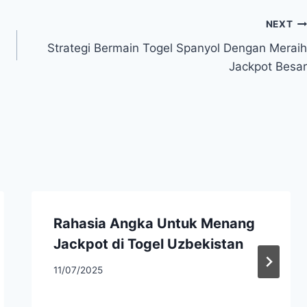
NEXT
Strategi Bermain Togel Spanyol Dengan Meraih
Jackpot Besar
Rahasia Angka Untuk Menang
Jackpot di Togel Uzbekistan
11/07/2025