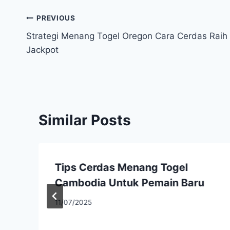
Post
PREVIOUS
Strategi Menang Togel Oregon Cara Cerdas Raih
navigation
Jackpot
Similar Posts
Tips Cerdas Menang Togel
Cambodia Untuk Pemain Baru
11/07/2025