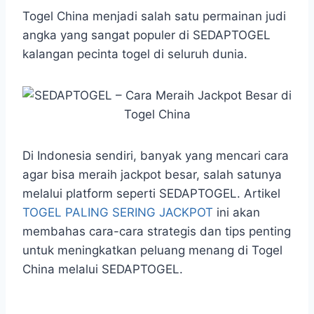
h
a
e
e
k
i
a
c
s
l
y
n
Togel China menjadi salah satu permainan judi
t
e
s
e
p
e
angka yang sangat populer di SEDAPTOGEL
s
b
e
g
e
kalangan pecinta togel di seluruh dunia.
A
o
n
r
p
o
g
a
p
k
e
m
r
Di Indonesia sendiri, banyak yang mencari cara
agar bisa meraih jackpot besar, salah satunya
melalui platform seperti SEDAPTOGEL. Artikel
TOGEL PALING SERING JACKPOT
ini akan
membahas cara-cara strategis dan tips penting
untuk meningkatkan peluang menang di Togel
China melalui SEDAPTOGEL.