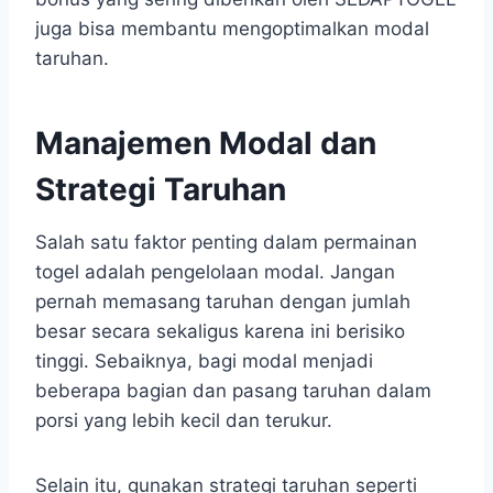
juga bisa membantu mengoptimalkan modal
taruhan.
Manajemen Modal dan
Strategi Taruhan
Salah satu faktor penting dalam permainan
togel adalah pengelolaan modal. Jangan
pernah memasang taruhan dengan jumlah
besar secara sekaligus karena ini berisiko
tinggi. Sebaiknya, bagi modal menjadi
beberapa bagian dan pasang taruhan dalam
porsi yang lebih kecil dan terukur.
Selain itu, gunakan strategi taruhan seperti