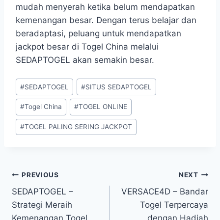
mudah menyerah ketika belum mendapatkan
kemenangan besar. Dengan terus belajar dan
beradaptasi, peluang untuk mendapatkan
jackpot besar di Togel China melalui
SEDAPTOGEL akan semakin besar.
Post
#
SEDAPTOGEL
#
SITUS SEDAPTOGEL
Tags:
#
Togel China
#
TOGEL ONLINE
#
TOGEL PALING SERING JACKPOT
Post
PREVIOUS
NEXT
SEDAPTOGEL –
VERSACE4D – Bandar
navigation
Strategi Meraih
Togel Terpercaya
Kemenangan Togel
dengan Hadiah