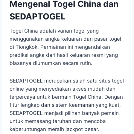
Mengenal Togel China dan
SEDAPTOGEL
Togel China adalah varian togel yang
menggunakan angka keluaran dari pasar togel
di Tiongkok. Permainan ini mengandalkan
prediksi angka dari hasil keluaran resmi yang
biasanya diumumkan secara rutin.
SEDAPTOGEL merupakan salah satu situs togel
online yang menyediakan akses mudah dan
terpercaya untuk bermain Togel China. Dengan
fitur lengkap dan sistem keamanan yang kuat,
SEDAPTOGEL menjadi pilihan banyak pemain
untuk memasang taruhan dan mencoba
keberuntungan meraih jackpot besar.