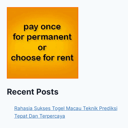
Recent Posts
Rahasia Sukses Togel Macau Teknik Prediksi
Tepat Dan Terpercaya