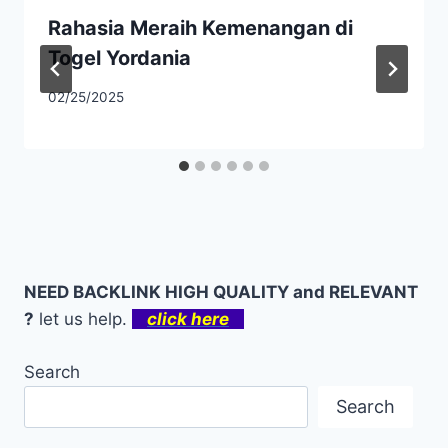
Rahasia Meraih Kemenangan di
Togel Yordania
02/25/2025
NEED BACKLINK HIGH QUALITY and RELEVANT
?
let us help.
click here
Search
Search