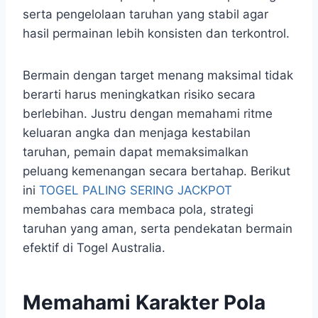
serta pengelolaan taruhan yang stabil agar
hasil permainan lebih konsisten dan terkontrol.
Bermain dengan target menang maksimal tidak
berarti harus meningkatkan risiko secara
berlebihan. Justru dengan memahami ritme
keluaran angka dan menjaga kestabilan
taruhan, pemain dapat memaksimalkan
peluang kemenangan secara bertahap. Berikut
ini
TOGEL PALING SERING JACKPOT
membahas cara membaca pola, strategi
taruhan yang aman, serta pendekatan bermain
efektif di Togel Australia.
Memahami Karakter Pola