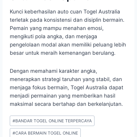
Kunci keberhasilan auto cuan Togel Australia
terletak pada konsistensi dan disiplin bermain.
Pemain yang mampu menahan emosi,
mengikuti pola angka, dan menjaga
pengelolaan modal akan memiliki peluang lebih
besar untuk meraih kemenangan berulang.
Dengan memahami karakter angka,
menerapkan strategi taruhan yang stabil, dan
menjaga fokus bermain, Togel Australia dapat
menjadi permainan yang memberikan hasil
maksimal secara bertahap dan berkelanjutan.
Post
#
BANDAR TOGEL ONLINE TERPERCAYA
Tags:
#
CARA BERMAIN TOGEL ONLINE