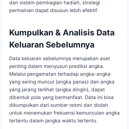
dan sistem pembagian hadiah, strategi
permainan dapat disusun lebih efektif.
Kumpulkan & Analisis Data
Keluaran Sebelumnya
Data keluaran sebelumnya merupakan aset
penting dalam menyusun prediksi angka.
Melalui pengamatan terhadap angka-angka
yang sering muncul (angka panas) dan angka
yang jarang terlihat (angka dingin), dapat
dibentuk pola yang bermanfaat. Data ini bisa
dikumpulkan dari sumber resmi dan diolah
untuk menemukan frekuensi kemunculan angka
tertentu dalam jangka waktu tertentu.