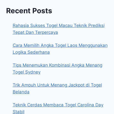
Recent Posts
Rahasia Sukses Togel Macau Teknik Prediksi
Tepat Dan Terpercaya
Cara Memilih Angka Togel Laos Menggunakan
Logika Sederhana
Tips Menemukan Kombinasi Angka Menang
Togel Sydney
Trik Ampuh Untuk Menang Jackpot di Togel
Belanda
Teknik Cerdas Membaca Togel Carolina Day
Stabil