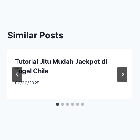
Similar Posts
Tutorial Jitu Mudah Jackpot di
Togel Chile
06/30/2025