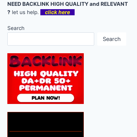
NEED BACKLINK HIGH QUALITY and RELEVANT
?
let us help.
click here
Search
Search