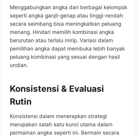
Menggabungkan angka dari berbagai kelompok
seperti angka ganjil-genap atau tinggi-rendah
secara seimbang bisa meningkatkan peluang
menang. Hindari memilih kombinasi angka
berurutan atau terlalu mirip. Variasi dalam
pemilihan angka dapat membuka lebih banyak
peluang kombinasi yang sesuai dengan hasil
undian.
Konsistensi & Evaluasi
Rutin
Konsistensi dalam menerapkan strategi
merupakan salah satu kunci utama dalam
permainan angka seperti ini. Bermain secara