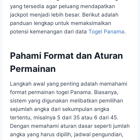
yang tersedia agar peluang mendapatkan
jackpot menjadi lebih besar. Berikut adalah
panduan lengkap untuk memaksimalkan
potensi kemenangan dari data
Togel Panama
.
Pahami Format dan Aturan
Permainan
Langkah awal yang penting adalah memahami
format permainan togel Panama. Biasanya,
sistem yang digunakan melibatkan pemilihan
sejumlah angka dari sekumpulan angka
tertentu, misalnya 5 dari 35 atau 6 dari 45.
Dengan memahami aturan dasar seperti jumlah
angka yang harus dipilih, jadwal pengundian,