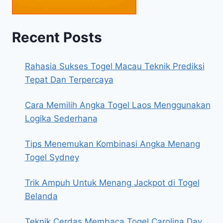
Recent Posts
Rahasia Sukses Togel Macau Teknik Prediksi
Tepat Dan Terpercaya
Cara Memilih Angka Togel Laos Menggunakan
Logika Sederhana
Tips Menemukan Kombinasi Angka Menang
Togel Sydney
Trik Ampuh Untuk Menang Jackpot di Togel
Belanda
Teknik Cerdas Membaca Togel Carolina Day