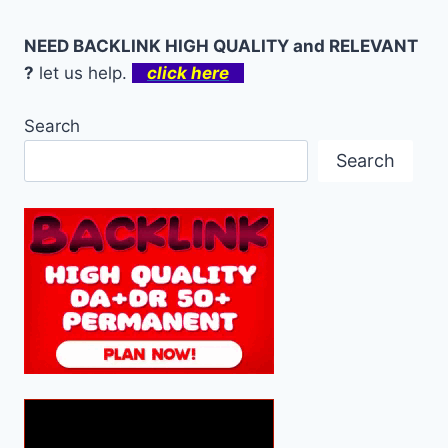
NEED BACKLINK HIGH QUALITY and RELEVANT
?
let us help.
click here
Search
Search