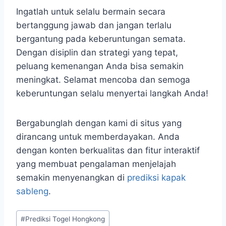
Ingatlah untuk selalu bermain secara
bertanggung jawab dan jangan terlalu
bergantung pada keberuntungan semata.
Dengan disiplin dan strategi yang tepat,
peluang kemenangan Anda bisa semakin
meningkat. Selamat mencoba dan semoga
keberuntungan selalu menyertai langkah Anda!
Bergabunglah dengan kami di situs yang
dirancang untuk memberdayakan. Anda
dengan konten berkualitas dan fitur interaktif
yang membuat pengalaman menjelajah
semakin menyenangkan di
prediksi kapak
sableng
.
Post
#
Prediksi Togel Hongkong