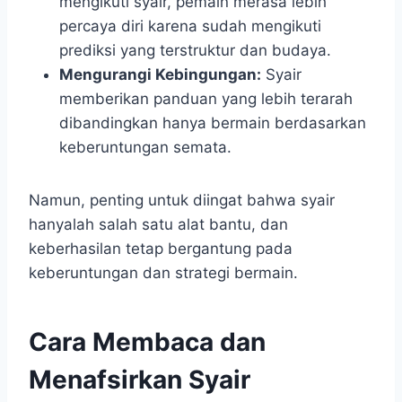
mengikuti syair, pemain merasa lebih
percaya diri karena sudah mengikuti
prediksi yang terstruktur dan budaya.
Mengurangi Kebingungan:
Syair
memberikan panduan yang lebih terarah
dibandingkan hanya bermain berdasarkan
keberuntungan semata.
Namun, penting untuk diingat bahwa syair
hanyalah salah satu alat bantu, dan
keberhasilan tetap bergantung pada
keberuntungan dan strategi bermain.
Cara Membaca dan
Menafsirkan Syair