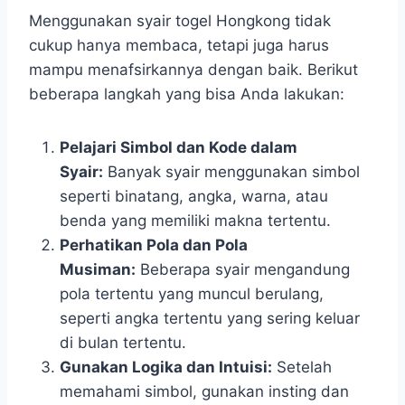
Menggunakan syair togel Hongkong tidak
cukup hanya membaca, tetapi juga harus
mampu menafsirkannya dengan baik. Berikut
beberapa langkah yang bisa Anda lakukan:
Pelajari Simbol dan Kode dalam
Syair:
Banyak syair menggunakan simbol
seperti binatang, angka, warna, atau
benda yang memiliki makna tertentu.
Perhatikan Pola dan Pola
Musiman:
Beberapa syair mengandung
pola tertentu yang muncul berulang,
seperti angka tertentu yang sering keluar
di bulan tertentu.
Gunakan Logika dan Intuisi:
Setelah
memahami simbol, gunakan insting dan