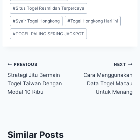
Tags:
#
Situs Togel Resmi dan Terpercaya
#
Syair Togel Hongkong
#
Togel Hongkong Hari ini
#
TOGEL PALING SERING JACKPOT
Post
PREVIOUS
NEXT
Strategi Jitu Bermain
Cara Menggunakan
navigation
Togel Taiwan Dengan
Data Togel Macau
Modal 10 Ribu
Untuk Menang
Similar Posts