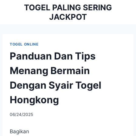
Skip
TOGEL PALING SERING
to
JACKPOT
content
TOGEL ONLINE
Panduan Dan Tips
Menang Bermain
Dengan Syair Togel
Hongkong
By
06/24/2025
adminsj856
Bagikan