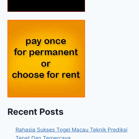
Recent Posts
Rahasia Sukses Togel Macau Teknik Prediksi
Tepat Dan Terpercaya