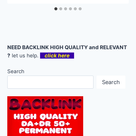
NEED BACKLINK HIGH QUALITY and RELEVANT
?
let us help.
click here
Search
Search