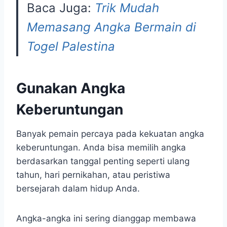
Baca Juga:
Trik Mudah
Memasang Angka Bermain di
Togel Palestina
Gunakan Angka
Keberuntungan
Banyak pemain percaya pada kekuatan angka
keberuntungan. Anda bisa memilih angka
berdasarkan tanggal penting seperti ulang
tahun, hari pernikahan, atau peristiwa
bersejarah dalam hidup Anda.
Angka-angka ini sering dianggap membawa