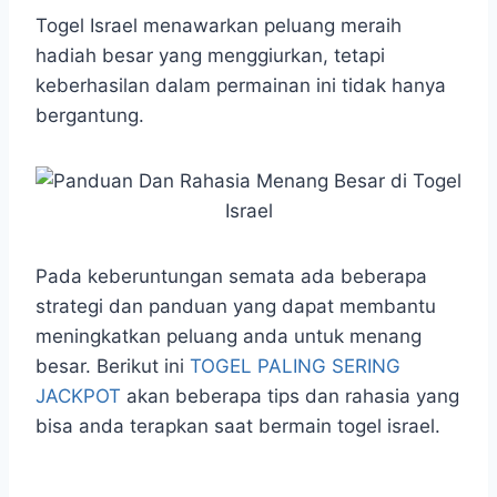
h
a
e
e
k
i
a
c
s
l
y
n
Togel Israel menawarkan peluang meraih
t
e
s
e
p
e
hadiah besar yang menggiurkan, tetapi
s
b
e
g
e
keberhasilan dalam permainan ini tidak hanya
A
o
n
r
bergantung.
p
o
g
a
p
k
e
m
r
Pada keberuntungan semata ada beberapa
strategi dan panduan yang dapat membantu
meningkatkan peluang anda untuk menang
besar. Berikut ini
TOGEL PALING SERING
JACKPOT
akan beberapa tips dan rahasia yang
bisa anda terapkan saat bermain togel israel.