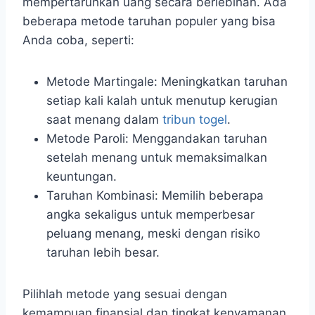
mempertaruhkan uang secara berlebihan. Ada
beberapa metode taruhan populer yang bisa
Anda coba, seperti:
Metode Martingale: Meningkatkan taruhan
setiap kali kalah untuk menutup kerugian
saat menang dalam
tribun togel
.
Metode Paroli: Menggandakan taruhan
setelah menang untuk memaksimalkan
keuntungan.
Taruhan Kombinasi: Memilih beberapa
angka sekaligus untuk memperbesar
peluang menang, meski dengan risiko
taruhan lebih besar.
Pilihlah metode yang sesuai dengan
kemampuan finansial dan tingkat kenyamanan