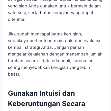
yang siap Anda gunakan untuk bermain dalam
satu sesi, serta batas kerugian yang dapat
diterima.
Jika sudah mencapai batas kerugian,
sebaiknya berhenti bermain dulu dan evaluasi
kembali strategi Anda. Jangan pernah
mengejar kekalahan dengan menambah jumlah
taruhan secara tidak terkendali, karena ini
sering menyebabkan kerugian yang lebih
besar.
Gunakan Intuisi dan
Keberuntungan Secara