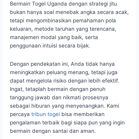
Bermain Togel Uganda dengan strategi jitu
bukan hanya soal menebak angka secara acak,
tetapi mengombinasikan pemahaman pola
keluaran, metode taruhan yang terencana,
manajemen modal yang baik, serta
penggunaan intuisi secara bijak.
Dengan pendekatan ini, Anda tidak hanya
meningkatkan peluang menang, tetapi juga
dapat mengelola risiko dengan lebih efektif.
Ingat, tetaplah bermain dengan penuh
tanggung jawab dan nikmati prosesnya
sebagai hiburan yang menyenangkan. Kami
percaya
tribun togel
bisa memberikan
pengalaman terbaik bagi siapa pun yang ingin
bermain dengan santai dan aman.