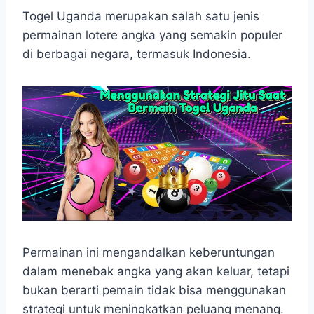
h
a
e
e
k
i
a
c
s
l
y
n
Togel Uganda merupakan salah satu jenis
t
e
s
e
p
e
permainan lotere angka yang semakin populer
s
b
e
g
e
di berbagai negara, termasuk Indonesia.
A
o
n
r
p
o
g
a
p
k
e
m
r
Permainan ini mengandalkan keberuntungan
dalam menebak angka yang akan keluar, tetapi
bukan berarti pemain tidak bisa menggunakan
strategi untuk meningkatkan peluang menang.