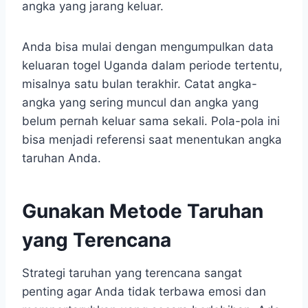
angka yang jarang keluar.
Anda bisa mulai dengan mengumpulkan data
keluaran togel Uganda dalam periode tertentu,
misalnya satu bulan terakhir. Catat angka-
angka yang sering muncul dan angka yang
belum pernah keluar sama sekali. Pola-pola ini
bisa menjadi referensi saat menentukan angka
taruhan Anda.
Gunakan Metode Taruhan
yang Terencana
Strategi taruhan yang terencana sangat
penting agar Anda tidak terbawa emosi dan