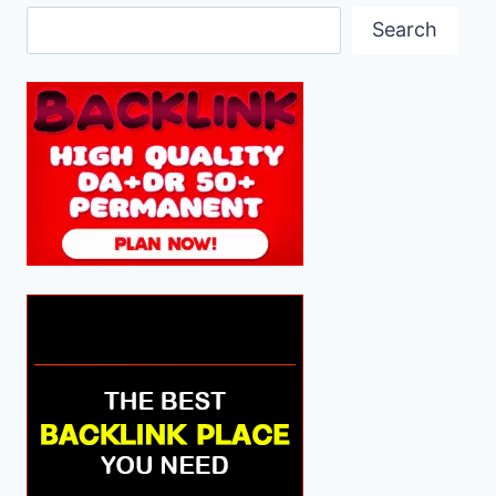
Search