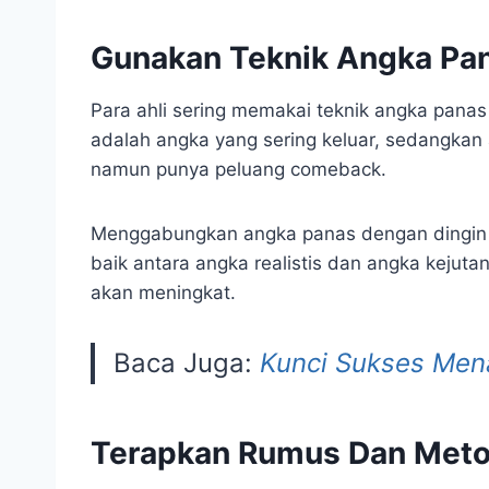
Gunakan Teknik Angka Pan
Para ahli sering memakai teknik angka panas
adalah angka yang sering keluar, sedangkan
namun punya peluang comeback.
Menggabungkan angka panas dengan dingin 
baik antara angka realistis dan angka kejut
akan meningkat.
Baca Juga:
Kunci Sukses Men
Terapkan Rumus Dan Metod