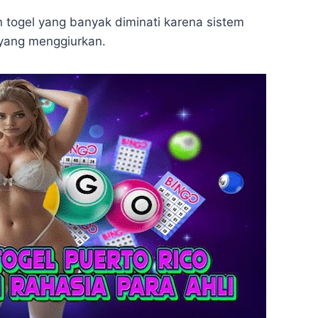
n togel yang banyak diminati karena sistem
yang menggiurkan.