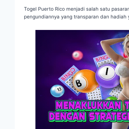
h
a
e
e
k
i
a
c
s
l
y
n
Togel Puerto Rico menjadi salah satu pasara
t
e
s
e
p
e
pengundiannya yang transparan dan hadiah 
s
b
e
g
e
A
o
n
r
p
o
g
a
p
k
e
m
r