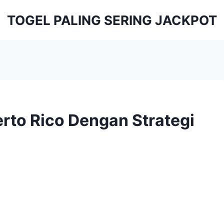
TOGEL PALING SERING JACKPOT
rto Rico Dengan Strategi