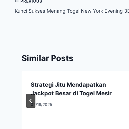
Post
PREVIOUS
Kunci Sukses Menang Togel New York Evening 3
navigation
Similar Posts
Strategi Jitu Mendapatkan
Jackpot Besar di Togel Mesir
02/19/2025