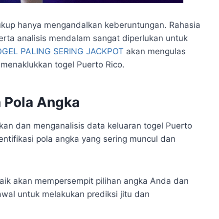
cukup hanya mengandalkan keberuntungan. Rahasia
serta analisis mendalam sangat diperlukan untuk
OGEL PALING SERING JACKPOT
akan mengulas
menaklukkan togel Puerto Rico.
n Pola Angka
an dan menganalisis data keluaran togel Puerto
entifikasi pola angka yang sering muncul dan
 baik akan mempersempit pilihan angka Anda dan
wal untuk melakukan prediksi jitu dan